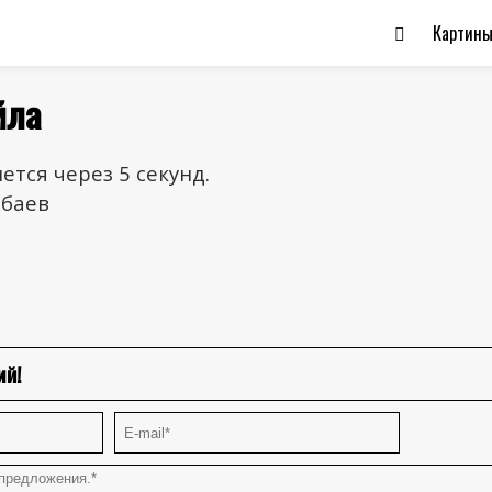
Картин
йла
ется через 5 секунд.
ибаев
ий!