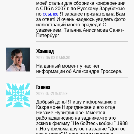
моей статьи для сборника конференции
в СПб в 2007 г. по Русскому Зарубежью
по
ссылке
Я заранее признательна Вам
за ответ! И очень надеюсь увидеть фото
иллюстраций моего прадеда! С
уважением, Татьяна Анисимова Санкт-
Петербург
Жамшид
2022-05-03 07:58:30
На данный момент у нас нет
информации об Александре Гроссере.
Галина
2022-07-21 15:01:59
Добрый день! Я ищу информацию о
Кахрамоне Ниритдинове и его отце
Низаме Нуритдинове. Имеется
работа,записано на заднике,что это
эскиз к фильму "Не бойтесь кобры " 1988
г..Но у фильма другое название "Долгое