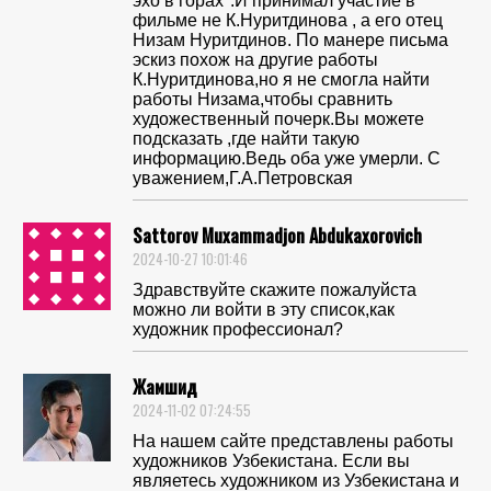
эхо в горах".И принимал участие в
фильме не К.Нуритдинова , а его отец
Низам Нуритдинов. По манере письма
эскиз похож на другие работы
К.Нуритдинова,но я не смогла найти
работы Низама,чтобы сравнить
художественный почерк.Вы можете
подсказать ,где найти такую
информацию.Ведь оба уже умерли. С
уважением,Г.А.Петровская
Sattorov Muxammadjon Abdukaxorovich
2024-10-27 10:01:46
Здравствуйте скажите пожалуйста
можно ли войти в эту список,как
художник профессионал?
Жамшид
2024-11-02 07:24:55
На нашем сайте представлены работы
художников Узбекистана. Если вы
являетесь художником из Узбекистана и