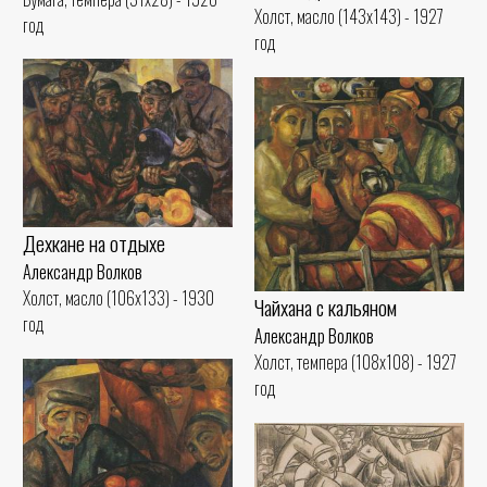
Холст, масло (143x143) - 1927
год
год
Дехкане на отдыхе
Александр Волков
Холст, масло (106x133) - 1930
Чайхана с кальяном
год
Александр Волков
Холст, темпера (108x108) - 1927
год