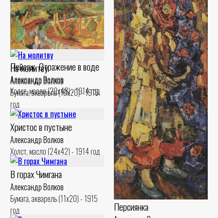
Горный пейзаж
Александр Волков
Холст, масло (45x70) - 1917 год
Пейзаж. Отражение в воде
На молитву
Александр Волков
Александр Волков
Холст, масло (29x48) - 1914 год
Бумага, акварель (10x20) - 1915
год
Христос в пустыне
Александр Волков
Холст, масло (24x42) - 1914 год
В горах Чимгана
Александр Волков
Бумага, акварель (11x20) - 1915
Персиянка
год