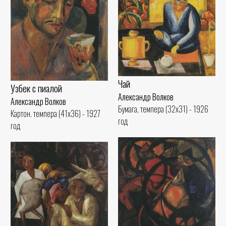
Чай
Узбек с пиалой
Александр Волков
Александр Волков
Бумага, темпера (32x31) - 1926
Картон. темпера (41x36) - 1927
год
год