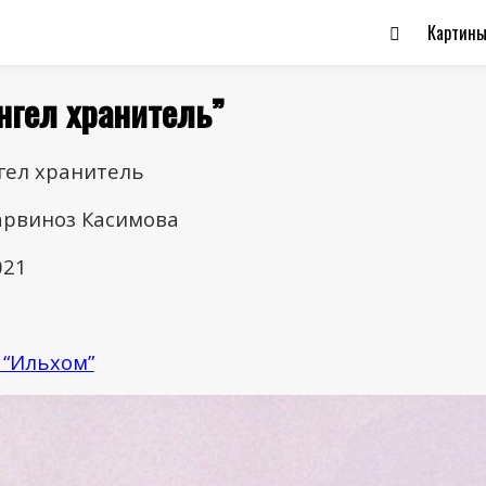
Картин
нгел хранитель”
гел хранитель
арвиноз Касимова
021
 “Ильхом”