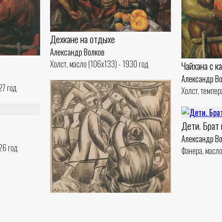
Дехкане на отдыхе
Александр Волков
Холст, масло (106x133) - 1930 год
Чайхана с к
Александр В
27 год
Холст, темпер
Дети. Брат 
Александр В
26 год
Фанера, масло
На базаре
Александр Волков