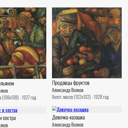
Продавцы фруктов
альяном
Александр Волков
олков
Холст, масло (102x102) - 1928 год
а (108x108) - 1927 год
Девочка-казашка
и сестра
Александр Волков
олков