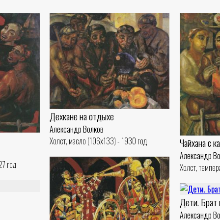
Дехкане на отдыхе
Александр Волков
Холст, масло (106x133) - 1930 год
Чайхана с к
Александр В
27 год
Холст, темпер
Дети. Брат 
Александр В