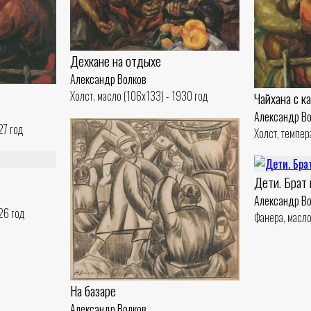
Дехкане на отдыхе
Александр Волков
Холст, масло (106x133) - 1930 год
Чайхана с к
Александр В
27 год
Холст, темпер
Дети. Брат 
Александр В
26 год
Фанера, масло
На базаре
Александр Волков