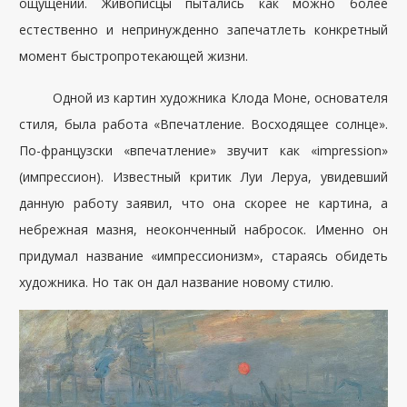
ощущений. Живописцы пытались как можно более
естественно и непринужденно запечатлеть конкретный
момент быстропротекающей жизни.
Одной из картин художника Клода Моне, основателя
стиля, была работа «Впечатление. Восходящее солнце».
По-французски «впечатление» звучит как «impression»
(импрессион). Известный критик Луи Леруа, увидевший
данную работу заявил, что она скорее не картина, а
небрежная мазня, неоконченный набросок. Именно он
придумал название «импрессионизм», стараясь обидеть
художника. Но так он дал название новому стилю.