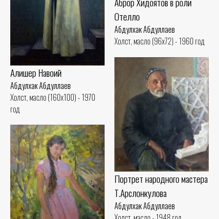
Аброр Хидоятов в роли
Отелло
Абдулхак Абдуллаев
Холст, масло (96x72) - 1960 год
Алишер Навоий
Абдулхак Абдуллаев
Холст, масло (160x100) - 1970
год
Портрет народного мастера
Т.Арслонкулова
Абдулхак Абдуллаев
Холст, масло - 1948 год