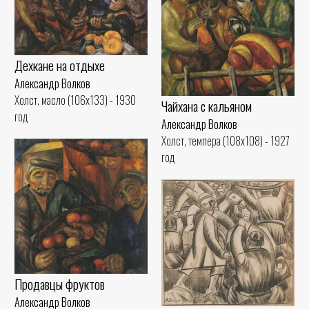
Дехкане на отдыхе
Александр Волков
Холст, масло (106x133) - 1930
Чайхана с кальяном
год
Александр Волков
Холст, темпера (108x108) - 1927
год
Продавцы фруктов
Александр Волков