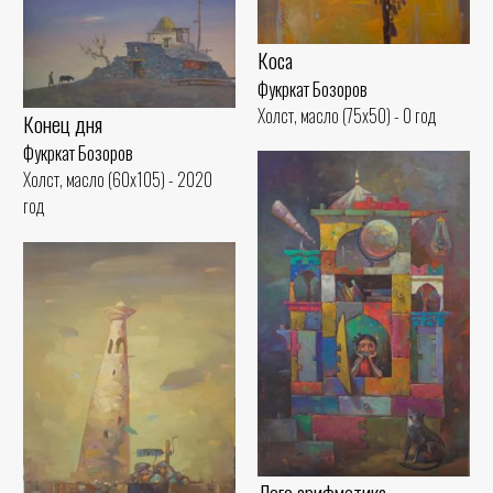
Коса
Фукркат Бозоров
Холст, масло (75x50) - 0 год
Конец дня
Фукркат Бозоров
Холст, масло (60x105) - 2020
год
Лего арифметика