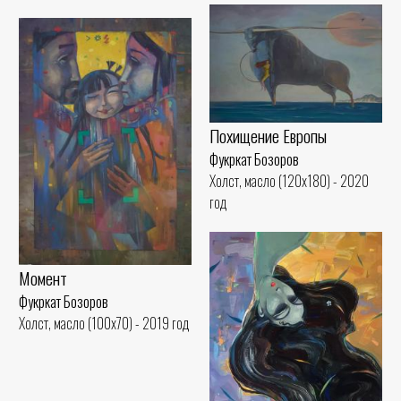
Похищение Европы
Фукркат Бозоров
Холст, масло (120x180) - 2020
год
Момент
Фукркат Бозоров
Холст, масло (100x70) - 2019 год