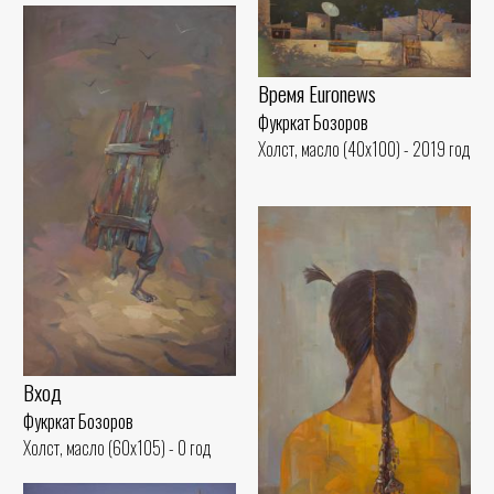
Время Еuronews
Фукркат Бозоров
Холст, масло (40x100) - 2019 год
Вход
Фукркат Бозоров
Холст, масло (60x105) - 0 год