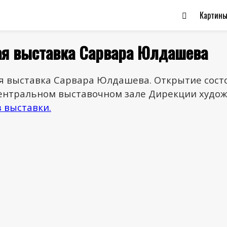
Картин
ая выставка Сарвара Юлдашева
 выставка Сарвара Юлдашева. Открытие состо
в Центральном выставочном зале Дирекции худо
з выставки.