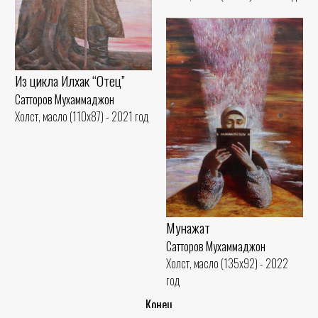
Из цикла Илхак “Отец”
Сатторов Мухаммаджон
Холст, масло (110x87) - 2021 год
Мунажат
Сатторов Мухаммаджон
Холст, масло (135x92) - 2022
год
..Конец..