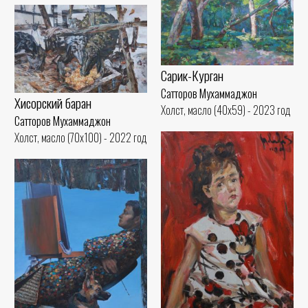
Сарик-Курган
Сатторов Мухаммаджон
Хисорский баран
Холст, масло (40x59) - 2023 год
Сатторов Мухаммаджон
Холст, масло (70x100) - 2022 год