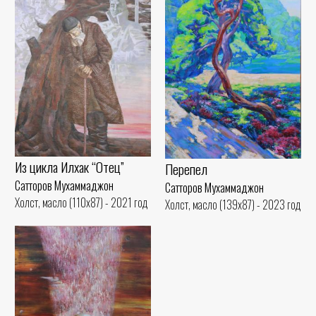
Из цикла Илхак “Отец”
Перепел
Сатторов Мухаммаджон
Сатторов Мухаммаджон
Холст, масло (110x87) - 2021 год
Холст, масло (139x87) - 2023 год