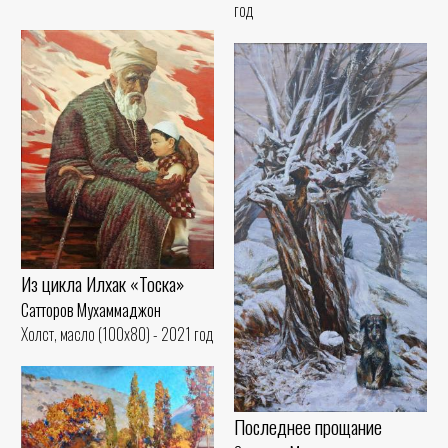
год
Из цикла Илхак «Тоска»
Сатторов Мухаммаджон
Холст, масло (100x80) - 2021 год
Последнее прощание