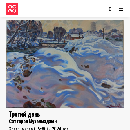
☰
Третий день
Сатторов Мухаммаджон
Холст, масло (65x86) - 2024 год