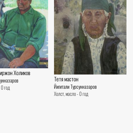
иржон Холиков
Тетя мастон
сунназаров
Йигитали Турсунназаров
 0 год
Холст, масло - 0 год