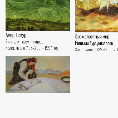
Амир Темур
Безжалостный мир
Йигитали Турсунназаров
Йигитали Турсунназаров
Холст, масло (135x200) - 1997 год
Холст, масло (132x180) - 20
Ширмой хлеб