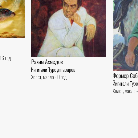
16 год
Рахим Ахмедов
Йигитали Турсунназаров
Фермер Соб
Холст, масло - 0 год
Йигитали Тур
Холст, масло -