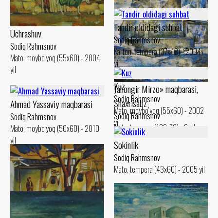
Tandir oldidagi suhbat
Uchrashuv
Sodiq Rahmsnov
Sodiq Rahmsnov
Karton. tempera (37x48) - 2004
Mato, moybo‘yoq (55x60) - 2004
yil
yil
Kuz
Jahongir Mirzo» maqbarasi,
Sodiq Rahmsnov
Shaxrisabz
Ahmad Yassaviy maqbarasi
Mato, moybo‘yoq (55x60) - 2002
Sodiq Rahmsnov
Sodiq Rahmsnov
yil
Mato, tempera (100x70) - 0 yil
Mato, moybo‘yoq (50x60) - 2010
yil
Sokinlik
Sodiq Rahmsnov
Mato, tempera (43x60) - 2005 yil