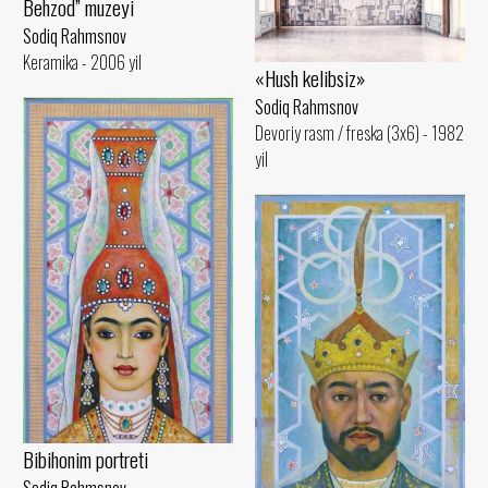
Behzod” muzeyi
Sodiq Rahmsnov
Keramika - 2006 yil
«Hush kelibsiz»
Sodiq Rahmsnov
Devoriy rasm / freska (3x6) - 1982
yil
Bibihonim portreti
Sodiq Rahmsnov