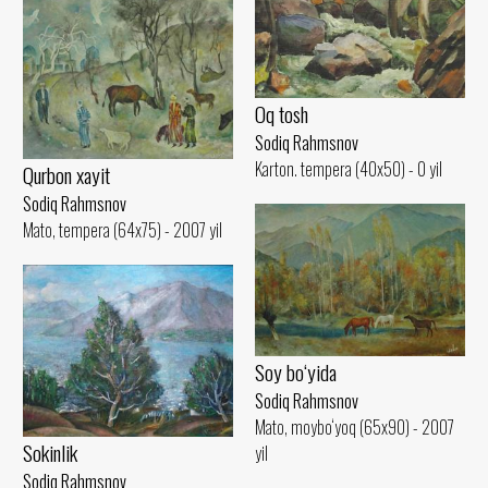
Oq tosh
Sodiq Rahmsnov
Karton. tempera (40x50) - 0 yil
Qurbon xayit
Sodiq Rahmsnov
Mato, tempera (64x75) - 2007 yil
Soy bo‘yida
Sodiq Rahmsnov
Mato, moybo‘yoq (65x90) - 2007
Sokinlik
yil
Sodiq Rahmsnov