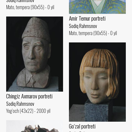
Mato, tempera (90x55) - 0 yil
Amir Temur portreti
Sodiq Rahmsnov
Mato, tempera (90x55) - 0 yil
Chingiz Axmarov portreti
Sodiq Rahmsnov
Yog‘och (43x22) - 2000 yil
Go‘zal portreti