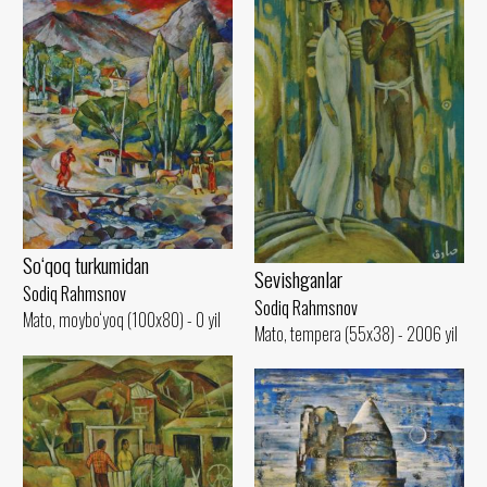
So‘qoq turkumidan
Sevishganlar
Sodiq Rahmsnov
Sodiq Rahmsnov
Mato, moybo‘yoq (100x80) - 0 yil
Mato, tempera (55x38) - 2006 yil