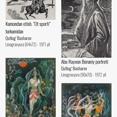
Kamondan otish. "Ot sporti"
turkumidan
Qutlug‘ Basharov
Linogravyura (64x72) - 1971 yil
Abu Rayxon Beruniy portreti
Qutlug‘ Basharov
Linogravyura (90x70) - 1972 yil