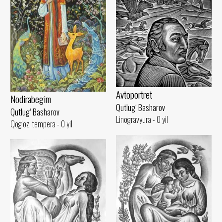
Avtoportret
Nodirabegim
Qutlug‘ Basharov
Qutlug‘ Basharov
Linogravyura - 0 yil
Qog‘oz, tempera - 0 yil