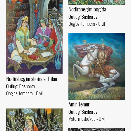
Nodirabegim bog’da
Qutlug‘ Basharov
Qog‘oz, tempera - 0 yil
Nodirabegim shoiralar bilan
Qutlug‘ Basharov
Qog‘oz, tempera - 0 yil
Amir Temur
Qutlug‘ Basharov
Mato, moybo‘yoq - 0 yil