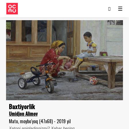
☰
Baxtiyorlik
Umidjon Alimov
Mato, moybo‘yoq (47x68) - 2019 yil
Xatoni aniqladingizmi? Xabar bering.