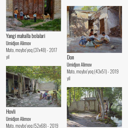
Yangi mahalla bolalari
Umidjon Alimov
Mato, moybo‘yoq (37x48) - 2017
Don
yil
Umidjon Alimov
Mato, moybo‘yoq (43x51) - 2019
yil
Hovli
Umidjon Alimov
Mato, moybo‘yoq (52x68) - 2019