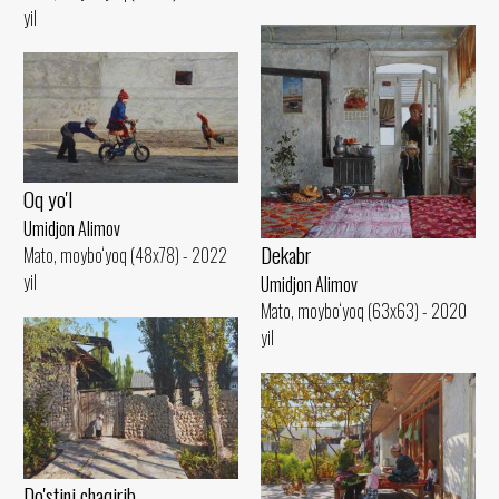
yil
Oq yo'l
Umidjon Alimov
Dekabr
Mato, moybo‘yoq (48x78) - 2022
yil
Umidjon Alimov
Mato, moybo‘yoq (63x63) - 2020
yil
Do'stini chaqirib