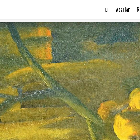
Asarlar
R