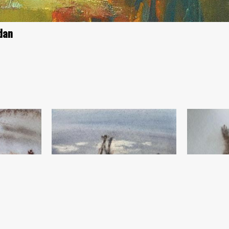
dan
Oqshom
Muhammadiyor Toshmurodov
v
Qog‘oz, suv bo‘yog‘i (34x49) - 2022 yil