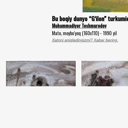
Bu boqiy dunyo “G‘ilon” turkumi
Muhammadiyor Toshmurodov
Mato, moybo‘yoq (160x110) - 1990 yil
Xatoni aniqladingizmi? Xabar bering.
Kechki kuz
Tandir oldida
Muhammadiyor Toshmurodo
Muhammadiyor Toshmurodov