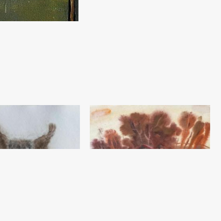
Shoximardonda
Muhammadiyor Toshmurodov