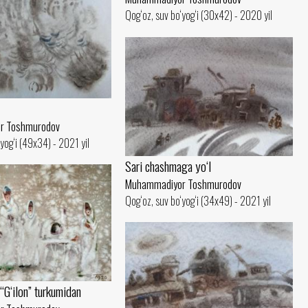
Qog‘oz, suv bo‘yog‘i (30x42) - 2020 yil
r Toshmurodov
yog‘i (49x34) - 2021 yil
Sari chashmaga yo‘l
Muhammadiyor Toshmurodov
Qog‘oz, suv bo‘yog‘i (34x49) - 2021 yil
 “G‘ilon” turkumidan