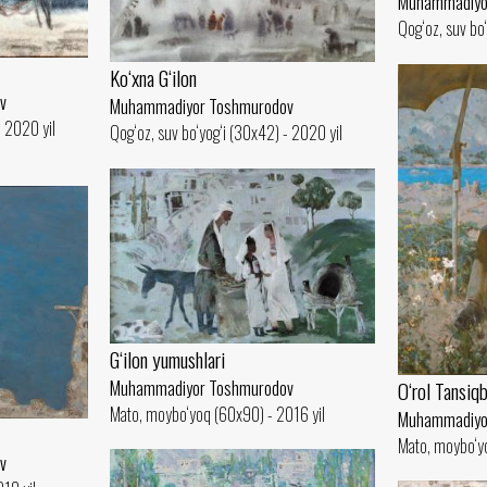
Muhammadiyo
Qog‘oz, suv bo
Ko‘xna G‘ilon
v
Muhammadiyor Toshmurodov
- 2020 yil
Qog‘oz, suv bo‘yog‘i (30x42) - 2020 yil
G‘ilon yumushlari
O‘rol Tansiq
Muhammadiyor Toshmurodov
Mato, moybo‘yoq (60x90) - 2016 yil
Muhammadiyo
Mato, moybo‘y
v