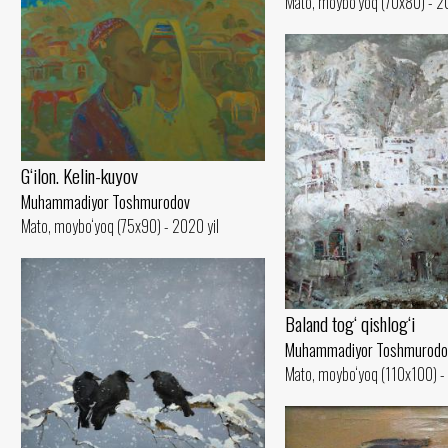
Mato, moybo‘yoq (70x80) - 20
G‘ilon. Kelin-kuyov
Muhammadiyor Toshmurodov
Mato, moybo‘yoq (75x90) - 2020 yil
Baland tog‘ qishlog‘i
Muhammadiyor Toshmurodo
Mato, moybo‘yoq (110x100) - 