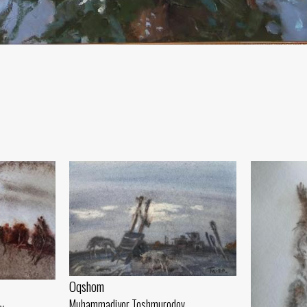
Oqshom
Muhammadiyor Toshmurodov