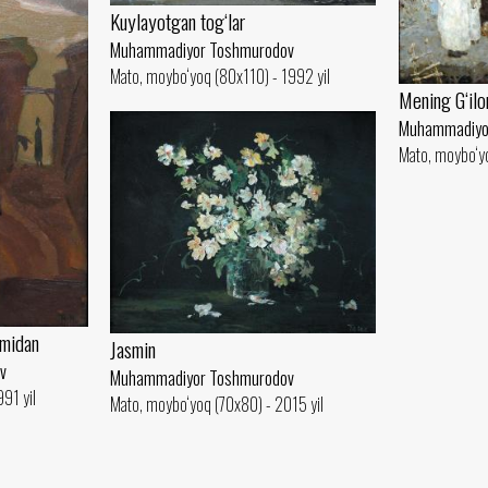
Kuylayotgan tog‘lar
Muhammadiyor Toshmurodov
Mato, moybo‘yoq (80x110) - 1992 yil
Mening G‘ilo
Muhammadiyo
Mato, moybo‘y
umidan
Jasmin
v
Muhammadiyor Toshmurodov
91 yil
Mato, moybo‘yoq (70x80) - 2015 yil
2019-2026 © ocau.uz