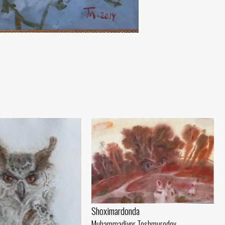
Shoximardonda
Muhammadiyor Toshmurodov