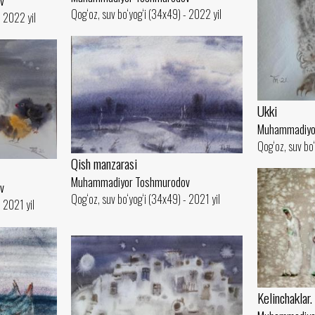
v
Qog‘oz, suv bo‘yog‘i (34x49) - 2022 yil
- 2022 yil
Ukki
Muhammadiyo
Qog‘oz, suv bo‘
Qish manzarasi
Muhammadiyor Toshmurodov
v
Qog‘oz, suv bo‘yog‘i (34x49) - 2021 yil
- 2021 yil
Kelinchaklar.