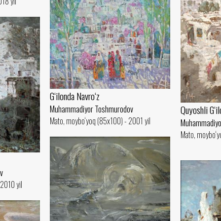
18 yil
G‘ilonda Navro‘z
Quyoshli G‘il
Muhammadiyor Toshmurodov
Mato, moybo‘yoq (85x100) - 2001 yil
Muhammadiyo
Mato, moybo‘yo
v
2010 yil