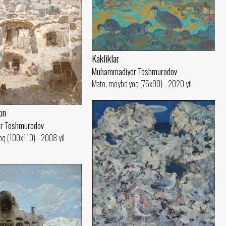
Kakliklar
Muhammadiyor Toshmurodov
Mato, moybo‘yoq (75x90) - 2020 yil
on
r Toshmurodov
q (100x110) - 2008 yil