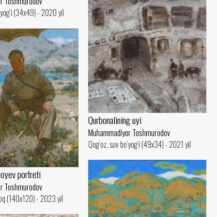
r Toshmurodov
‘yog‘i (34x49) - 2020 yil
Qurbonalining uyi
Muhammadiyor Toshmurodov
Qog‘oz, suv bo‘yog‘i (49x34) - 2021 yil
boyev portreti
r Toshmurodov
oq (140x120) - 2023 yil