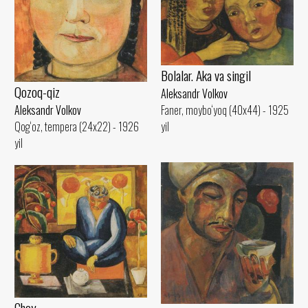
Bolalar. Aka va singil
Qozoq-qiz
Aleksandr Volkov
Faner, moybo‘yoq (40x44) - 1925
Aleksandr Volkov
yil
Qog‘oz, tempera (24x22) - 1926
yil
Choy