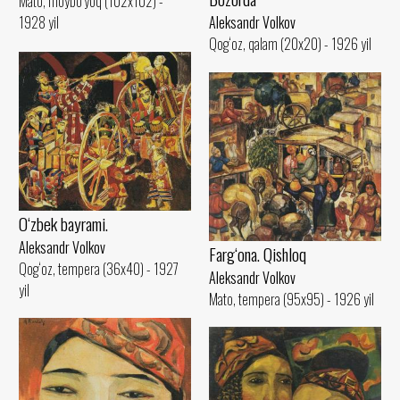
Mato, moybo‘yoq (102x102) -
Aleksandr Volkov
1928 yil
Qog‘oz, qalam (20x20) - 1926 yil
O‘zbek bayrami.
Aleksandr Volkov
Farg‘ona. Qishloq
Qog‘oz, tempera (36x40) - 1927
Aleksandr Volkov
yil
Mato, tempera (95x95) - 1926 yil