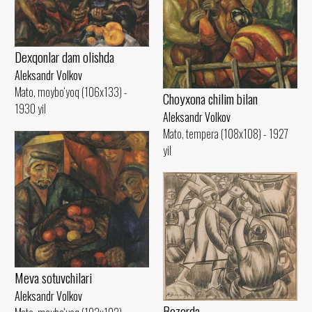
Dexqonlar dam olishda
Aleksandr Volkov
Mato, moybo‘yoq (106x133) -
Choyxona chilim bilan
1930 yil
Aleksandr Volkov
Mato, tempera (108x108) - 1927
yil
Meva sotuvchilari
Aleksandr Volkov
Bozorda