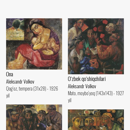
Ona
O‘zbek qo‘shiqchilari
Aleksandr Volkov
Aleksandr Volkov
Qog‘oz, tempera (31x28) - 1926
Mato, moybo‘yoq (143x143) - 1927
yil
yil