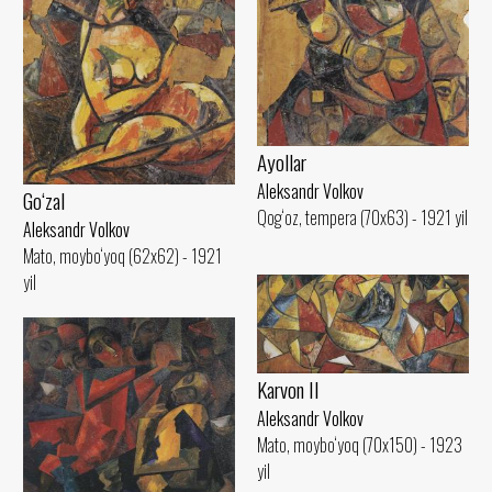
Ayollar
Aleksandr Volkov
Go‘zal
Qog‘oz, tempera (70x63) - 1921 yil
Aleksandr Volkov
Mato, moybo‘yoq (62x62) - 1921
yil
Karvon II
Aleksandr Volkov
Mato, moybo‘yoq (70x150) - 1923
yil