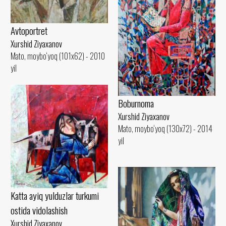
Avtoportret
Xurshid Ziyaxanov
Mato, moybo‘yoq (101x62) - 2010
yil
Boburnoma
Xurshid Ziyaxanov
Mato, moybo‘yoq (130x72) - 2014
yil
Katta ayiq yulduzlar turkumi
ostida vidolashish
Xurshid Ziyaxanov