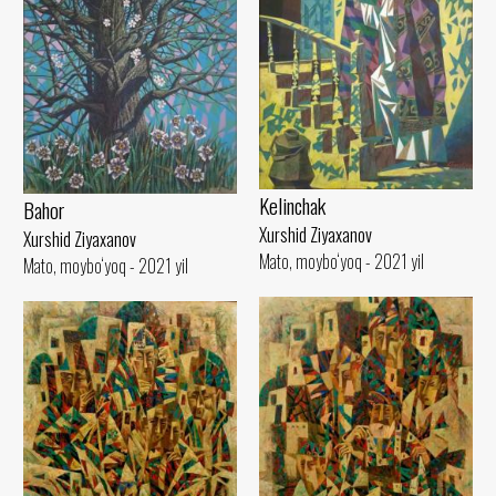
Kelinchak
Bahor
Xurshid Ziyaxanov
Xurshid Ziyaxanov
Mato, moybo‘yoq - 2021 yil
Mato, moybo‘yoq - 2021 yil