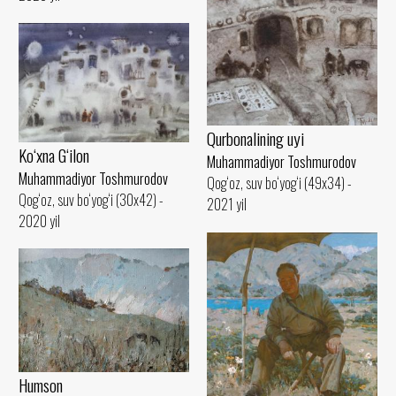
Qurbonalining uyi
Ko‘xna G‘ilon
Muhammadiyor Toshmurodov
Muhammadiyor Toshmurodov
Qog‘oz, suv bo‘yog‘i (49x34) -
Qog‘oz, suv bo‘yog‘i (30x42) -
2021 yil
2020 yil
Humson