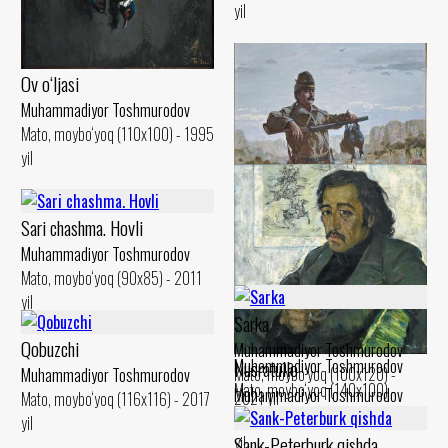
yil
Ov o‘ljasi
Muhammadiyor Toshmurodov
Mato, moybo‘yoq (110x100) - 1995
yil
Sari chashma. Hovli
Muhammadiyor Toshmurodov
Mato, moybo‘yoq (90x85) - 2011
yil
Sarka
Ovchi
Qobuzchi
Muhammadiyor Toshmurodov
Muhammadiyor Toshmurodov
Nusratullo
Mato, moybo‘yoq (100x120) -
Muhammadiyor Toshmurodov
Mato, moybo‘yoq (140x100) -
Muhammadiyor Toshmurodov
2021 yil
Mato, moybo‘yoq (116x116) - 2017
2023 yil
Mato, moybo‘yoq (100x95) - 1980
yil
Sank-Peterburk qishda
yil