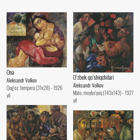
Ona
O‘zbek qo‘shiqchilari
Aleksandr Volkov
Aleksandr Volkov
Qog‘oz, tempera (31x28) - 1926
Mato, moybo‘yoq (143x143) - 1927
yil
yil