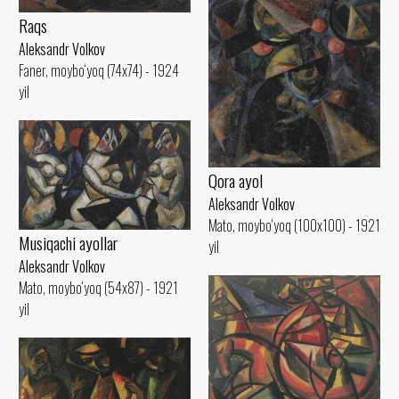
Raqs
Aleksandr Volkov
Faner, moybo‘yoq (74x74) - 1924
yil
Qora ayol
Aleksandr Volkov
Mato, moybo‘yoq (100x100) - 1921
Musiqachi ayollar
yil
Aleksandr Volkov
Mato, moybo‘yoq (54x87) - 1921
yil