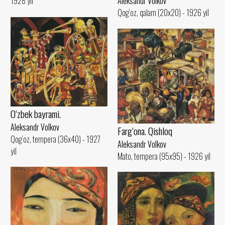
Aleksandr Volkov
1928 yil
Qog‘oz, qalam (20x20) - 1926 yil
O‘zbek bayrami.
Aleksandr Volkov
Farg‘ona. Qishloq
Qog‘oz, tempera (36x40) - 1927
Aleksandr Volkov
yil
Mato, tempera (95x95) - 1926 yil