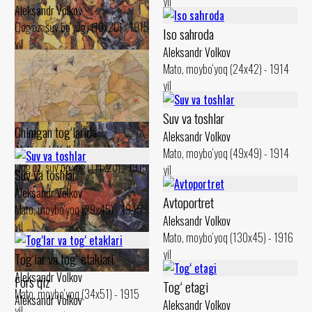
yil
Aleksandr Volkov
Qog‘oz, suv bo‘yog‘i (10x20) - 1915
Iso sahroda
yil
Aleksandr Volkov
Mato, moybo‘yoq (24x42) - 1914
yil
Suv va toshlar
Chimgan tog‘larida
Aleksandr Volkov
Aleksandr Volkov
Mato, moybo‘yoq (49x49) - 1914
Qog‘oz, suv bo‘yog‘i (11x20) - 1915
yil
Suv va toshlar
yil
Aleksandr Volkov
Avtoportret
Mato, moybo‘yoq (29x45) - 1945
Aleksandr Volkov
yil
Mato, moybo‘yoq (130x45) - 1916
yil
Tog‘lar va tog‘ etaklari
Aleksandr Volkov
Fors qiz
Tog‘ etagi
Mato, moybo‘yoq (34x51) - 1915
Aleksandr Volkov
Aleksandr Volkov
yil