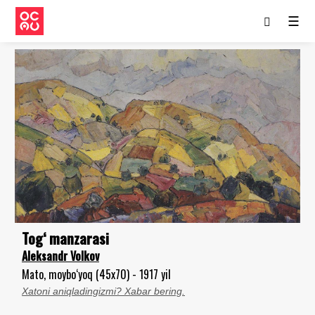
☰
Tog‘ manzarasi
Aleksandr Volkov
Mato, moybo‘yoq (45x70) - 1917 yil
Xatoni aniqladingizmi? Xabar bering.