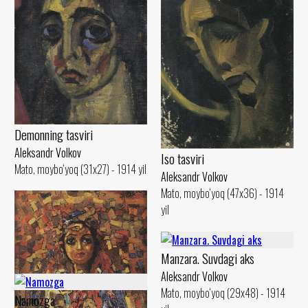
Demonning tasviri
Aleksandr Volkov
Iso tasviri
Mato, moybo‘yoq (31x27) - 1914 yil
Aleksandr Volkov
Mato, moybo‘yoq (47x36) - 1914
yil
Manzara. Suvdagi aks
Aleksandr Volkov
Mato, moybo‘yoq (29x48) - 1914
Namozga