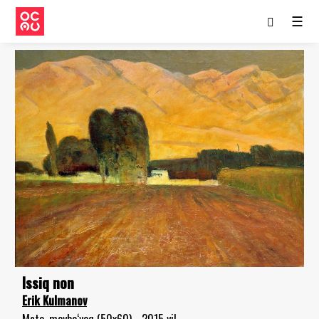
☰
Issiq non
Erik Kulmanov
Mato, moybo‘yoq (50x60) - 2015 yil