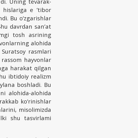
di. Uning tevarak-
hislariga e ’tibor
di. Bu o‘zgarishlar
 Shu davrdan san’at
imgi tosh asrining
yvonlarning alohida
, Suratsoy rasmlari
y rassom hayvonlar
shga harakat qilgan
u ibtidoiy realizm
aylana boshladi. Bu
qni alohida-alohida
rakkab ko‘rinishlar
larini, misolimizda
lki shu tasvirlami