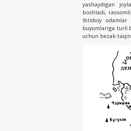
yashaydigan joyl
boshladi, rassomli
Ibtidoiy odamlar
buyumlariga turli be
uchun bezak-taqinc