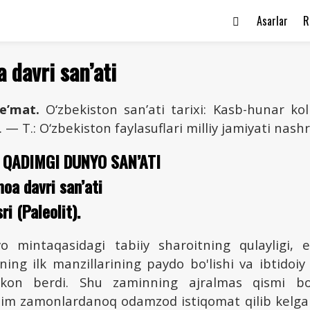
Asarlar
R
a davri san’ati
e’mat.
O‘zbekiston san’ati tarixi: Kasb-hunar kol
. — Т.: O‘zbekiston faylasuflari milliy jamiyati nashr
. QADIMGI DUNYO SAN’ATI
moa davri san’ati
ri (Paleolit).
o mintaqasidagi tabiiy sharoitning qulayligi, 
ning ilk manzillarining paydo bo'lishi va ibtido
mkon berdi. Shu zaminning ajralmas qismi bo
im zamonlardanoq odamzod istiqomat qilib kelg