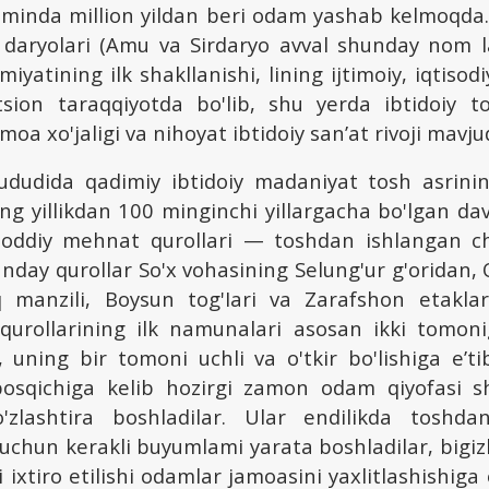
 zaminda million yildan beri odam yashab kelmoqda
daryolari (Amu va Sirdaryo avval shunday nom la
miyatining ilk shakllanishi, lining ijtimoiy, iqtisod
tsion taraqqiyotda bo'lib, shu yerda ibtidoiy t
amoa xo'jaligi va nihoyat ibtidoiy san’at rivoji mavju
ududida qadimiy ibtidoiy madaniyat tosh asrining
g yillikdan 100 minginchi yillargacha bo'lgan dav
oddiy mehnat qurollari — toshdan ishlangan cho
nday qurollar So'x vohasining Selung'ur g'oridan
q manzili, Boysun tog'Iari va Zarafshon etakla
urollarining ilk namunalari asosan ikki tomoni
, uning bir tomoni uchli va o'tkir bo'lishiga e’t
bosqichiga kelib hozirgi zamon odam qiyofasi s
o'zlashtira boshladilar. Ular endilikda toshd
 uchun kerakli buyumlami yarata boshladilar, bigizl
 ixtiro etilishi odamlar jamoasini yaxlitlashishiga