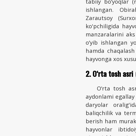
tabiiy bo‘yoqlar (
ishlangan. Obira
Zarautsoy (Surxo
ko'pchiligida hay
manzaralarini aks
o‘yib ishlangan y
hamda chaqalash u
hayvonga xos xusus
2. O‘rta tosh asri
O‘rta tosh as
aydonlami egallay 
daryolar oralig'i
baliqchilik va ter
berish ham murakk
hayvonlar ibtid