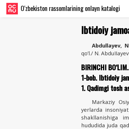
O‘zbekiston rassomlarining onlayn katalogi
Ibtidoiy jamo
Abdullayev, N
qo‘l./ N. AbduIIayev
BIRINCHI BO‘LIM
1-bob. Ibtidoiy ja
1. Qadimgi tosh as
Markaziy Osiy
yerlarda insoniyat
shakllanishiga i
hududida juda qad