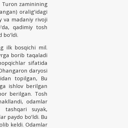
. Turon zaminining
ngan) oralig'idagi
iy va madaniy rivoji
o'da, qadimiy tosh
d bo'ldi.
 ilk bosqichi mil.
rga borib taqaladi
pqichlar sifatida
, Ohangaron daryosi
ridan topilgan, Bu
ga ishlov berilgan
ibor berilgan. Tosh
hakllandi, odamlar
an tashqari suyak,
ar paydo bo'ldi. Bu
 olib keldi. Odamlar