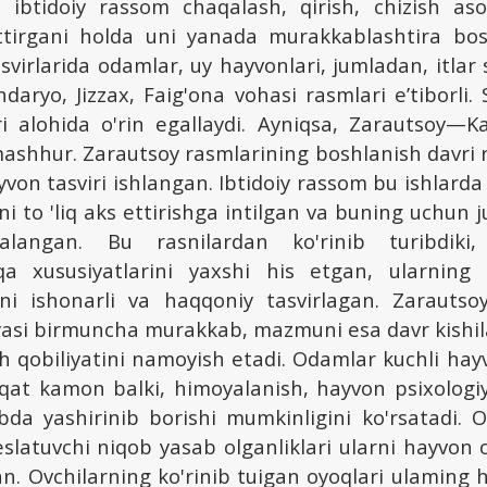
ibtidoiy rassom chaqalash, qirish, chizish aso
tirgani holda uni yanada murakkablashtira bos
asvirlarida odamlar, uy hayvonlari, jumladan, itlar 
daryo, Jizzax, Faig'ona vohasi rasmlari e’tiborli.
i alohida o'rin egallaydi. Ayniqsa, Zarautsoy—K
ashhur. Zarautsoy rasmlarining boshlanish davri r
yvon tasviri ishlangan. Ibtidoiy rassom bu ishlarda
ni to 'liq aks ettirishga intilgan va buning uchun 
dalangan. Bu rasnilardan ko'rinib turibdiki,
a xususiyatlarini yaxshi his etgan, ularning 
ni ishonarli va haqqoniy tasvirlagan. Zarauts
yasi birmuncha murakkab, mazmuni esa davr kishil
tish qobiliyatini namoyish etadi. Odamlar kuchli hay
aqat kamon balki, himoyalanish, hayvon psixologiy
bda yashirinib borishi mumkinligini ko'rsatadi
slatuvchi niqob yasab olganliklari ularni hayvon 
n. Ovchilarning ko'rinib tuigan oyoqlari ulaming ha