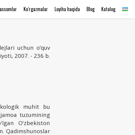
assomlar
Ko‘rgazmalar
Loyiha haqida
Blog
Katalog
lejlari uchun o‘quv
iyoti, 2007. - 236 b.
ekologik muhit bu
iy jamoa tuzumining
'lgan O'zbekiston
an. Qadimshunoslar