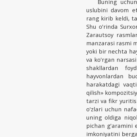
Buning uchun 
uslubini davom et
rang kirib keldi, t
Shu o'rinda Surxon
Zarautsoy rasmlar
manzarasi rasmi m
yoki bir nechta ha
va ko'rgan narsasi
shakllardan foy
hayvonlardan buq
harakatdagi vaqti
qilish» kompozitsi
tarzi va fikr yuri
o'zlari uchun naf
uning oldiga niqo
pichan g'aramini e
imkoniyatini berga