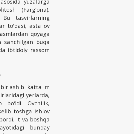
h asosida yuzalarga
itosh (Farg'ona),
 Bu tasvirlarning
r to'dasi, asta ov
 rasmlardan qoyaga
ch sanchilgan buqa
da ibtidoiy rassom
.
birlashib katta m
rlaridagi yerlarda,
 bo‘ldi. Ovchilik,
kelib toshga ishlov
ordi. It va boshqa
ayotidagi bunday