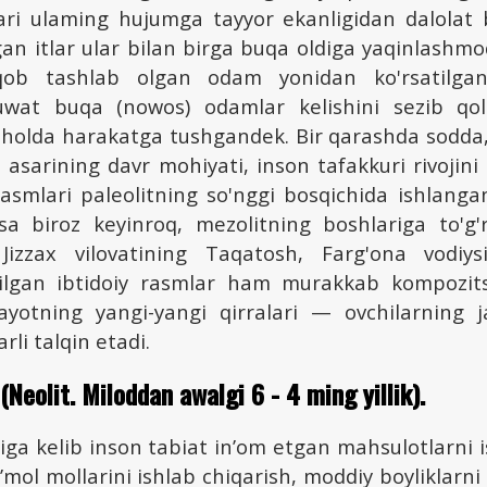
llari ulaming hujumga tayyor ekanligidan dalolat
gan itlar ular bilan birga buqa oldiga yaqinlash
qob tashlab olgan odam yonidan ko'rsatilgan
uwat buqa (nowos) odamlar kelishini sezib qol
 holda harakatga tushgandek. Bir qarashda sodda,
t asarining davr mohiyati, inson tafakkuri rivojini
rasmlari paleolitning so'nggi bosqichida ishlanga
sa biroz keyinroq, mezolitning boshlariga to'g'ri
 Jizzax vilovatining Taqatosh, Farg'ona vodiy
pilgan ibtidoiy rasmlar ham murakkab kompozits
 hayotning yangi-yangi qirralari — ovchilarning 
rli talqin etadi.
 (Neolit. Miloddan awalgi 6 - 4 ming yillik).
iga kelib inson tabiat in’om etgan mahsulotlarni is
’mol mollarini ishlab chiqarish, moddiy boyliklarni