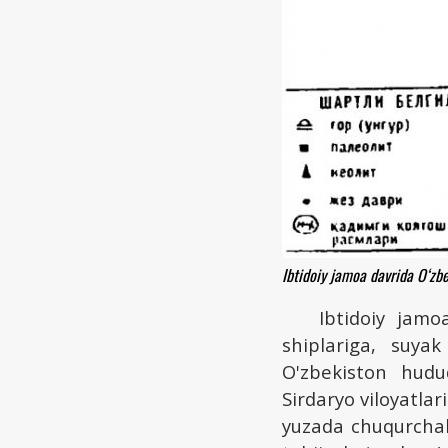
Ibtidoiy jamoa davrida О‘zb
Ibtidoiy jamo
shiplariga, suyak
O'zbekiston hudu
Sirdaryo viloyatlar
yuzada chuqurchalar