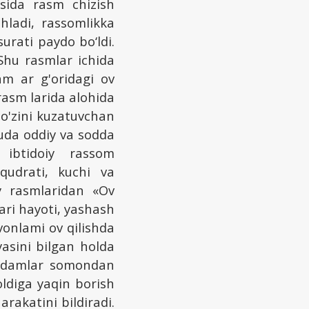
sida rasm chizish
hladi, rassomlikka
surati paydo bo‘ldi.
 Shu rasmlar ichida
am ar g'oridagi ov
asm larida alohida
 o'zini kuzatuvchan
juda oddiy va sodda
 ibtidoiy rassom
qudrati, kuchi va
oy rasmlaridan «Ov
ari hayoti, yashash
vonlami ov qilishda
asini bilgan holda
. Odamlar somondan
oldiga yaqin borish
rakatini bildiradi.