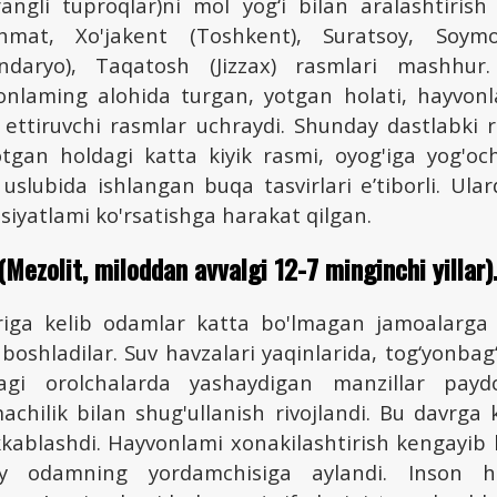
rangli tuproqlar)ni mol yog‘i bilan aralashtiris
hmat, Xo'jakent (Toshkent), Suratsoy, Soymol
ndaryo), Taqatosh (Jizzax) rasmlari mashhur.
vonlaming alohida turgan, yotgan holati, hayvonla
 ettiruvchi rasmlar uchraydi. Shunday dastlabki
otgan holdagi katta kiyik rasmi, oyog'iga yog'o
slubida ishlangan buqa tasvirlari e’tiborli. Ular
iyatlami ko'rsatishga harakat qilgan.
 (Mezolit, miloddan avvalgi 12-7 minginchi yillar)
riga kelib odamlar katta bo'lmagan jamoalarga 
boshladilar. Suv havzalari yaqinlarida, tog‘yonbag‘i
dagi orolchalarda yashaydigan manzillar paydo
machilik bilan shug'ullanish rivojlandi. Bu davrga 
ablashdi. Hayvonlami xonakilashtirish kengayib b
oiy odamning yordamchisiga aylandi. Inson h