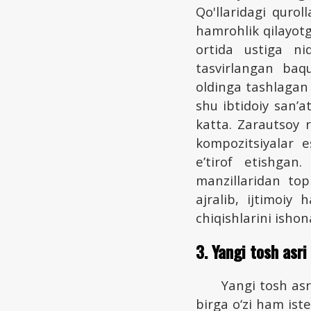
Qo'llaridagi quro
hamrohlik qilayot
ortida ustiga ni
tasvirlangan baq
oldinga tashlagan
shu ibtidoiy san’a
katta. Zarautsoy 
kompozitsiyalar e
e’tirof etishgan.
manzillaridan to
ajralib, ijtimoiy
chiqishlarini ishona
3. Yangi tosh asri
Yangi tosh asr
birga o‘zi ham iste