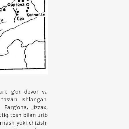
ari, g'or devor va
tasviri ishlangan.
Farg'ona, Jizzax,
ttiq tosh bilan urib
irnash yoki chizish,