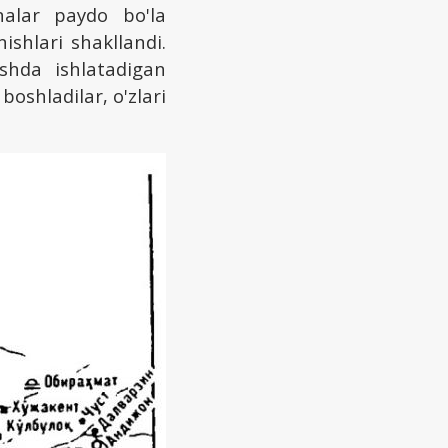
nalar paydo bo'la
ishlari shakllandi.
shda ishlatadigan
 boshladilar, o'zlari