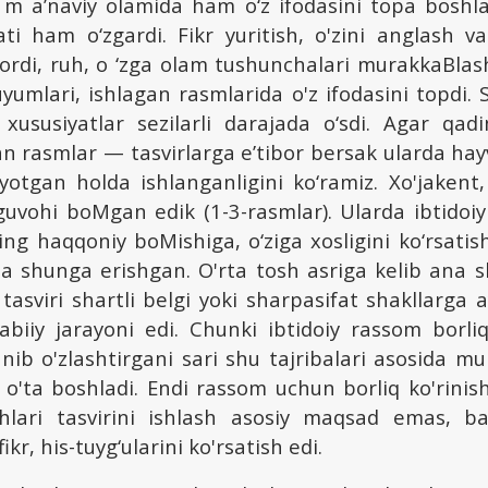
g m a’naviy olamida ham o‘z ifodasini topa boshla
i ham o‘zgardi. Fikr yuritish, o'zini anglash va 
bordi, ruh, o ‘zga olam tushunchalari murakkaBlash
umlari, ishlagan rasmlarida o'z ifodasini topdi.
s xususiyatlar sezilarli darajada o‘sdi. Agar qad
an rasmlar — tasvirlarga e’tibor bersak ularda ha
 yotgan holda ishlanganligini ko‘ramiz. Xo'jakent
 guvohi boMgan edik (1-3-rasmlar). Ularda ibtidoi
ning haqqoniy boMishiga, o‘ziga xosligini ko‘rsati
a shunga erishgan. O'rta tosh asriga kelib ana sh
tasviri shartli belgi yoki sharpasifat shakllarga 
tabiiy jarayoni edi. Chunki ibtidoiy rassom borli
ganib o'zlashtirgani sari shu tajribalari asosida mu
a o'ta boshladi. Endi rassom uchun borliq ko'rinish
shlari tasvirini ishlash asosiy maqsad emas, ba
ikr, his-tuyg‘ularini ko'rsatish edi.