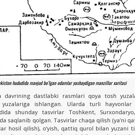
ekiston hududida mavjud bo‘lgan odamlar yashaydigan manzillar xaritasi
a davrining dastlabki rasmlari qoya tosh yuzal
 yuzalariga ishlangan. Ularda turli hayvonlar 
dida shunday tasvirlar Toshkent, Surxondaryo, 
ida saqlanib qolgan. Tasvirlar chaqa qilish (ya’ni qa
 hosil qilish), o‘yish, qattiq qurol bilan yuzani t