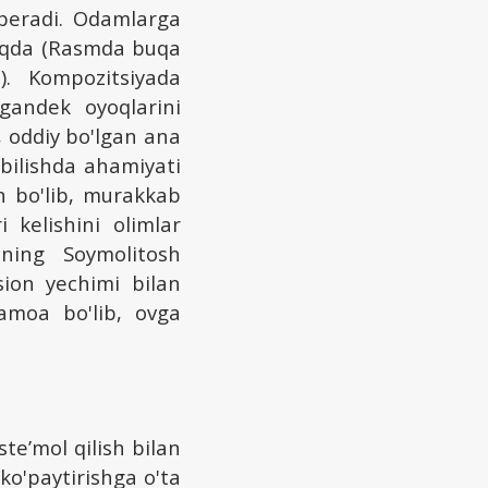
 beradi. Odamlarga
moqda (Rasmda buqa
). Kompozitsiyada
gandek oyoqlarini
 oddiy bo'lgan ana
 bilishda ahamiyati
n bo'lib, murakkab
 kelishini olimlar
sining Soymolitosh
ion yechimi bilan
jamoa bo'lib, ovga
te’mol qilish bilan
 ko'paytirishga o'ta