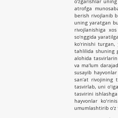
o‘zgarishlar unin
atrofga munosabat
berish rivojlanib 
uning yaratgan buy
rivojlanishiga xo
so‘nggida yaratilg
ko‘rinishi turgan,
tahlilida shuning
alohida tasvirlari
va ma’lum darajad
susayib hayvonlar 
san’at rivojining 
tasvirlab, uni o'i
tasvirini ishlashg
hayvonlar ko'rini
umumlashtirib o‘z f