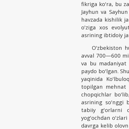
fikriga ko'ra, bu
Jayhun va Sayhun 
havzada kishilik ja
o'ziga xos evolyu
asrining ibtidoiy j
O'zbekiston h
avval 700—600 min
va bu madaniyat 
paydo bo'lgan. Shu
yaqinida Ko'lbulo
topilgan mehnat q
chopqichlar bo'lib
asrining so'nggi 
tabiiy g'orlarni 
yog'ochdan o'zlari
davrga kelib olovni