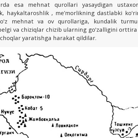
arda esa mehnat qurollari yasaydigan ustaxo
k, haykaltaroshlik , me’morlikning dastlabki ko'rin
 o'z mehnat va ov qurollariga, kundalik turmu
lgi va chiziqlar chizib ularning go'zalligini orttira
hoqlar yaratishga harakat qildilar.