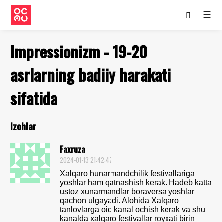
☰
Impressionizm - 19-20
asrlarning badiiy harakati
sifatida
Izohlar
Faxruza
2024-01-13 21:42:47
Xalqaro hunarmandchilik festivallariga
yoshlar ham qatnashish kerak. Hadeb katta
ustoz xunarmandlar boraversa yoshlar
qachon ulgayadi. Alohida Xalqaro
tanlovlarga oid kanal ochish kerak va shu
kanalda xalqaro festivallar royxati birin