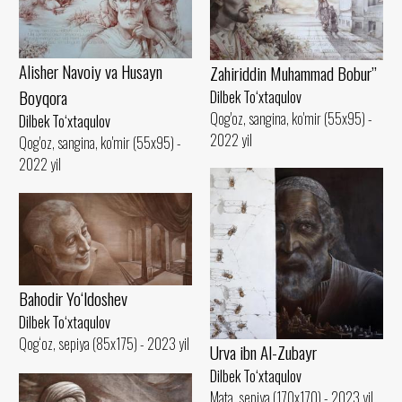
Alisher Navoiy va Husayn
Zahiriddin Muhammad Bobur’’
Boyqora
Dilbek To‘xtaqulov
Qog'oz, sangina, ko'mir (55x95) -
Dilbek To‘xtaqulov
2022 yil
Qog'oz, sangina, ko'mir (55x95) -
2022 yil
Bahodir Yo‘ldoshev
Dilbek To‘xtaqulov
Qog‘oz, sepiya (85x175) - 2023 yil
Urva ibn Al-Zubayr
Dilbek To‘xtaqulov
Mata, sepiya (170x170) - 2023 yil