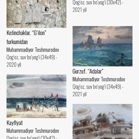
Qog‘oz, suv bo‘yog‘i (30x42) -
2021 yil
Kelinchaklar. “G‘ilon”
turkumidan
Muhammadiyor Toshmurodov
Qog‘oz, suv bo‘yog‘i (34x49) -
2020 yil
Gurzuf. “Adalar”
Muhammadiyor Toshmurodov
Qog‘oz, suv bo‘yog‘i (34x49) -
2021 yil
Kayfiyat
Muhammadiyor Toshmurodov
Qog‘oz, suv bo‘yog‘i (30x42) -