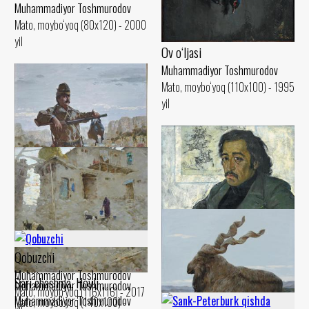
Muhammadiyor Toshmurodov
Mato, moybo‘yoq (80x120) - 2000
yil
Ov o‘ljasi
Muhammadiyor Toshmurodov
Mato, moybo‘yoq (110x100) - 1995
yil
Qobuzchi
Nusratullo
Ovchi
Muhammadiyor Toshmurodov
Sari chashma. Hovli
Muhammadiyor Toshmurodov
Muhammadiyor Toshmurodov
Mato, moybo‘yoq (116x116) - 2017
Muhammadiyor Toshmurodov
Mato, moybo‘yoq (100x95) - 1980
Mato, moybo‘yoq (140x100) -
yil