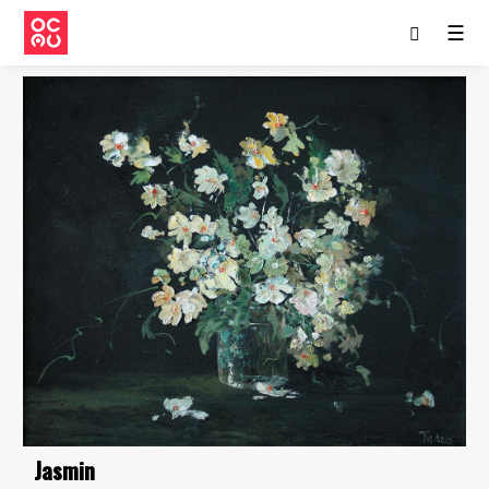
☰
Jasmin