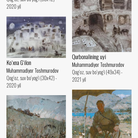
2020 yil
Qurbonalining uyi
Ko‘xna G‘ilon
Muhammadiyor Toshmurodov
Muhammadiyor Toshmurodov
Qog‘oz, suv bo‘yog‘i (49x34) -
Qog‘oz, suv bo‘yog‘i (30x42) -
2021 yil
2020 yil