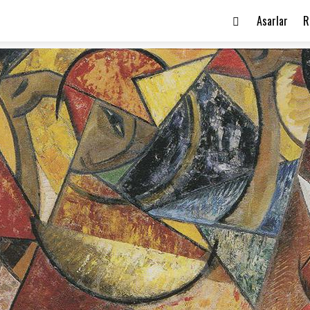
Asarlar
R