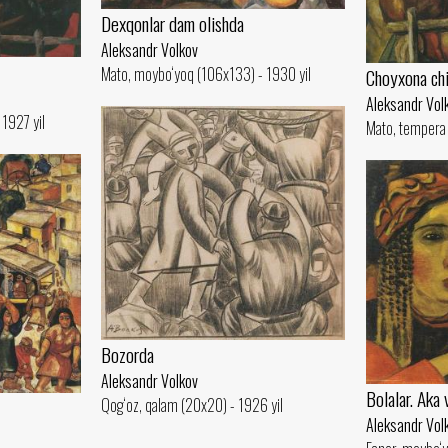
Dexqonlar dam olishda
Aleksandr Volkov
Mato, moybo‘yoq (106x133) - 1930 yil
Choyxona chi
Aleksandr Vol
1927 yil
Mato, tempera 
Bozorda
Aleksandr Volkov
Bolalar. Aka 
Qog‘oz, qalam (20x20) - 1926 yil
Aleksandr Vol