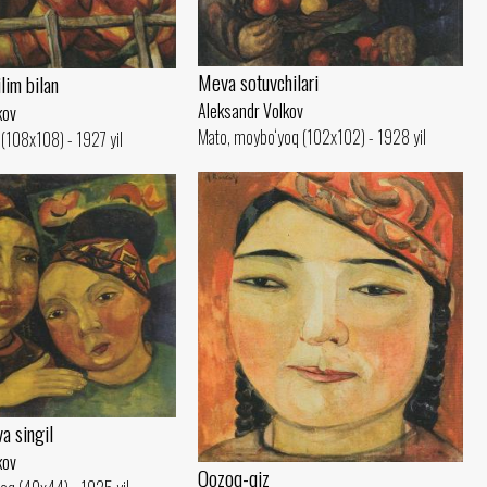
Meva sotuvchilari
lim bilan
Aleksandr Volkov
kov
Mato, moybo‘yoq (102x102) - 1928 yil
(108x108) - 1927 yil
va singil
kov
Qozoq-qiz