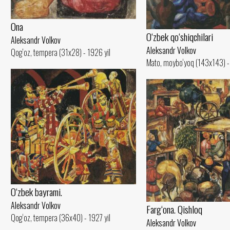
Ona
O‘zbek qo‘shiqchilari
Aleksandr Volkov
Aleksandr Volkov
Qog‘oz, tempera (31x28) - 1926 yil
Mato, moybo‘yoq (143x143) - 
O‘zbek bayrami.
Aleksandr Volkov
Farg‘ona. Qishloq
Qog‘oz, tempera (36x40) - 1927 yil
Aleksandr Volkov