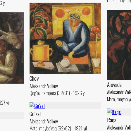
Faner, moybo‘y
 yil
Choy
Aravada
Aleksandr Volkov
Aleksandr Vol
Qog‘oz, tempera (32x31) - 1926 yil
Mato, moybo‘yo
27 yil
Go‘zal
Raqs
Aleksandr Volkov
Aleksandr Vol
Mato, moybo‘yoq (62x62) - 1921 yil