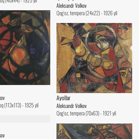
oq (40x44) - 1925 yil
Aleksandr Volkov
Qog‘oz, tempera (24x22) - 1926 yil
Ayollar
kov
q (113x113) - 1925 yil
Aleksandr Volkov
Qog‘oz, tempera (70x63) - 1921 yil
kov