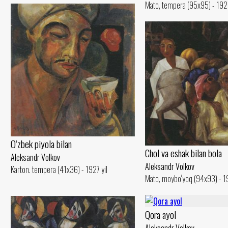
Mato, tempera (95x95) - 1926
O‘zbek piyola bilan
Chol va eshak bilan bola
Aleksandr Volkov
Aleksandr Volkov
Karton. tempera (41x36) - 1927 yil
Mato, moybo‘yoq (94x93) - 19
Qora ayol