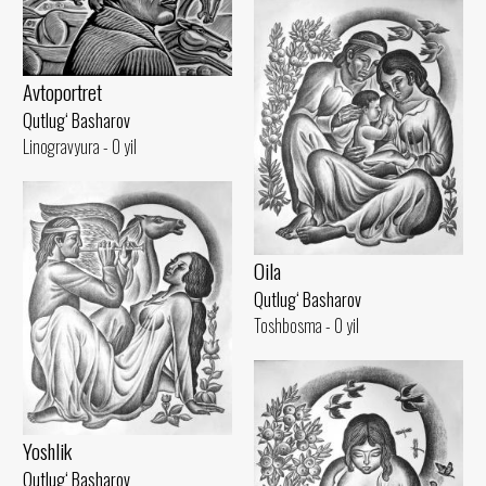
Avtoportret
Qutlug‘ Basharov
Linogravyura - 0 yil
Oila
Qutlug‘ Basharov
Toshbosma - 0 yil
Yoshlik
Qutlug‘ Basharov