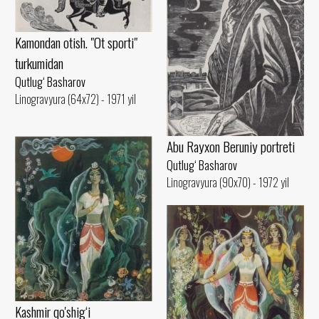
Kamondan otish. "Ot sporti"
turkumidan
Qutlug‘ Basharov
Linogravyura (64x72) - 1971 yil
Abu Rayxon Beruniy portreti
Qutlug‘ Basharov
Linogravyura (90x70) - 1972 yil
Kashmir qo'shig‘i