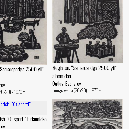
Registon. “Samarqandga 2500 yil”
 “Samarqandga 2500 yil”
albomidan.
Qutlug‘ Basharov
rov
Linogravyura (26x20) - 1970 yil
26x20) - 1970 yil
sh. "Ot sporti" turkumidan
rov