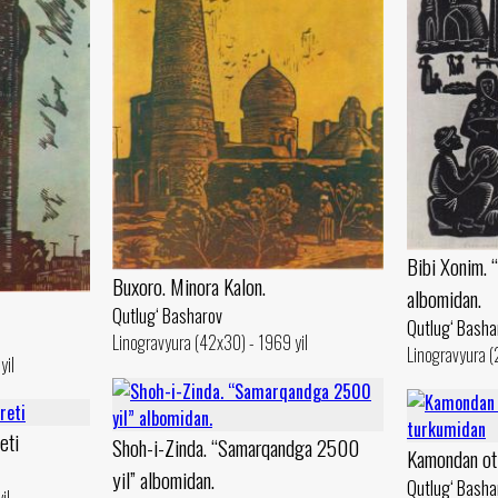
Bibi Xonim.
Buxoro. Minora Kalon.
albomidan.
Qutlug‘ Basharov
Qutlug‘ Basha
Linogravyura (42x30) - 1969 yil
Linogravyura (
yil
eti
Shoh-i-Zinda. “Samarqandga 2500
Kamondan oti
yil” albomidan.
Qutlug‘ Basha