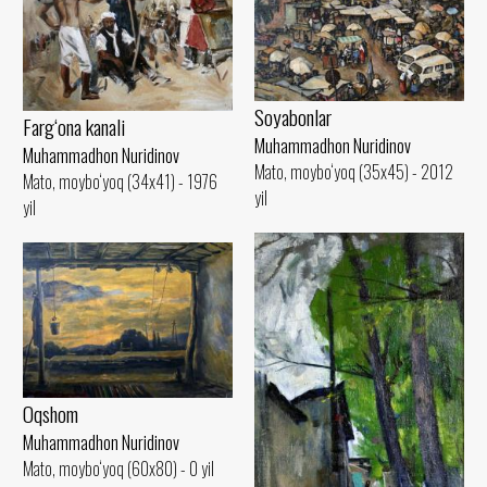
Soyabonlar
Farg‘ona kanali
Muhammadhon Nuridinov
Muhammadhon Nuridinov
Mato, moybo‘yoq (35x45) - 2012
Mato, moybo‘yoq (34x41) - 1976
yil
yil
Oqshom
Muhammadhon Nuridinov
Mato, moybo‘yoq (60x80) - 0 yil