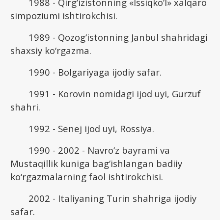
1988 - Qirg‘izistonning «Issiqko‘l» xalqaro
simpoziumi ishtirokchisi.
1989 - Qozog‘istonning Janbul shahridagi
shaxsiy ko‘rgazma.
1990 - Bolgariyaga ijodiy safar.
1991 - Korovin nomidagi ijod uyi, Gurzuf
shahri.
1992 - Senej ijod uyi, Rossiya.
1990 - 2002 - Navro‘z bayrami va
Mustaqillik kuniga bag‘ishlangan badiiy
ko‘rgazmalarning faol ishtirokchisi.
2002 - Italiyaning Turin shahriga ijodiy
safar.