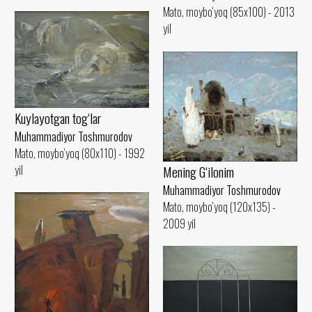
Mato, moybo‘yoq (85x100) - 2013
yil
Kuylayotgan tog‘lar
Muhammadiyor Toshmurodov
Mato, moybo‘yoq (80x110) - 1992
yil
Mening G‘ilonim
Muhammadiyor Toshmurodov
Mato, moybo‘yoq (120x135) -
2009 yil