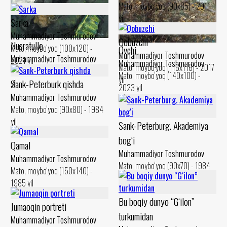
Mato, moybo‘yoq (90x85) - 2011
yil
Sarka
Muhammadiyor Toshmurodov
Qobuzchi
Nusratullo
Mato, moybo‘yoq (100x120) -
Ovchi
Muhammadiyor Toshmurodov
Muhammadiyor Toshmurodov
2021 yil
Muhammadiyor Toshmurodov
Mato, moybo‘yoq (116x116) - 2017
Mato, moybo‘yoq (100x95) - 1980
Mato, moybo‘yoq (140x100) -
yil
Sank-Peterburk qishda
yil
2023 yil
Muhammadiyor Toshmurodov
Mato, moybo‘yoq (90x80) - 1984
yil
Sank-Peterburg. Akademiya
bog‘i
Qamal
Muhammadiyor Toshmurodov
Muhammadiyor Toshmurodov
Mato, moybo‘yoq (90x70) - 1984
Mato, moybo‘yoq (150x140) -
yil
1985 yil
Bu boqiy dunyo “G‘ilon”
Jumaoqin portreti
turkumidan
Muhammadiyor Toshmurodov