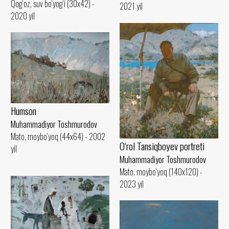
Qog‘oz, suv bo‘yog‘i (30x42) -
2021 yil
2020 yil
Humson
Muhammadiyor Toshmurodov
Mato, moybo‘yoq (44x64) - 2002
O‘rol Tansiqboyev portreti
yil
Muhammadiyor Toshmurodov
Mato, moybo‘yoq (140x120) -
2023 yil