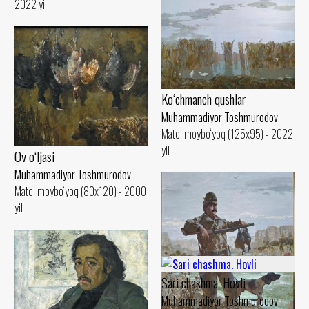
2022 yil
Ko‘chmanch qushlar
Muhammadiyor Toshmurodov
Mato, moybo‘yoq (125x95) - 2022
yil
Ov o‘ljasi
Muhammadiyor Toshmurodov
Mato, moybo‘yoq (80x120) - 2000
yil
Sari chashma. Hovli
Muhammadiyor Toshmurodov