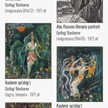
Qutlug‘ Basharov
Linogravyura (64x72) - 1971 yil
Abu Rayxon Beruniy portreti
Qutlug‘ Basharov
Linogravyura (90x70) - 1972 yil
Kashmir qo'shig‘i
Qutlug‘ Basharov
Qog‘oz, tempera - 1977 yil
Kashmir qo'shig‘i