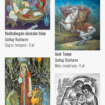
Nodirabegim shoiralar bilan
Qutlug‘ Basharov
Qog‘oz, tempera - 0 yil
Amir Temur
Qutlug‘ Basharov
Mato, moybo‘yoq - 0 yil