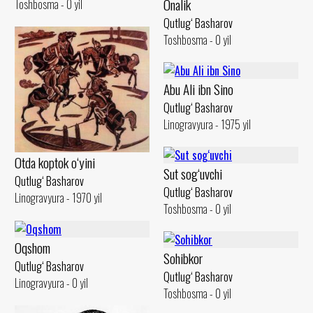
Onalik
Toshbosma - 0 yil
Qutlug‘ Basharov
Toshbosma - 0 yil
Abu Ali ibn Sino
Qutlug‘ Basharov
Linogravyura - 1975 yil
Otda koptok o‘yini
Sut sog‘uvchi
Qutlug‘ Basharov
Qutlug‘ Basharov
Linogravyura - 1970 yil
Toshbosma - 0 yil
Oqshom
Sohibkor
Qutlug‘ Basharov
Qutlug‘ Basharov
Linogravyura - 0 yil
Toshbosma - 0 yil