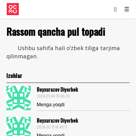
☰
Rassom qancha pul topadi
Ushbu sahifa hali o‘zbek tiliga tarjima
qilinmagan.
Izohlar
Boyxurazov Diyorbek
2024-01-04 15:46:20
Menga yoqdi
Boyxurazov Diyorbek
2024-02-11 16:46:11
Menga yoqdi