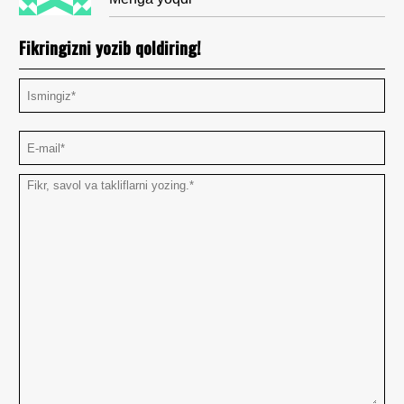
Fikringizni yozib qoldiring!