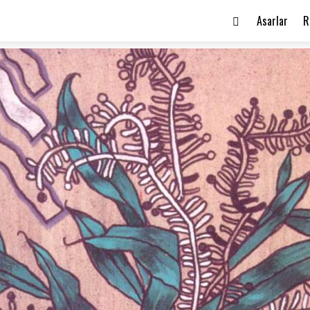
Asarlar
R