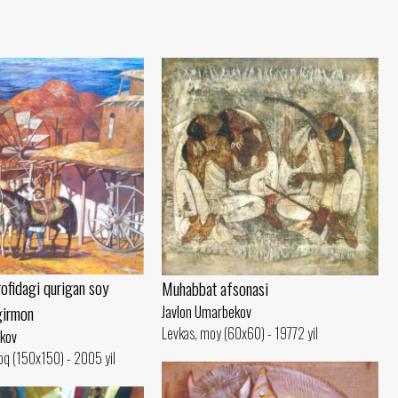
ofidagi qurigan soy
Muhabbat afsonasi
girmon
Javlon Umarbekov
Levkas, moy (60x60) - 19772 yil
ekov
oq (150x150) - 2005 yil