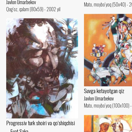
Javlon Umarbekov
Mato, moybo‘yoq (50x40) - 2
Qog‘oz, qalam (80x59) - 2002 yil
Suvga ketayotgan qiz
Javlon Umarbekov
Mato, moybo‘yoq (100x100) -
Progressiv turk shoiri va qo‘shiqchisi
– Fuat Saka