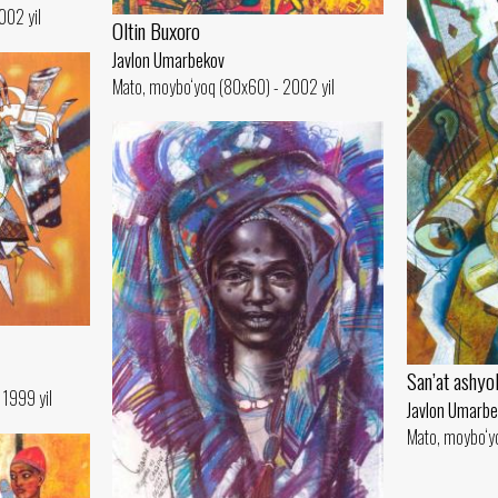
002 yil
Oltin Buxoro
Javlon Umarbekov
Mato, moybo‘yoq (80x60) - 2002 yil
San’at ashyol
 1999 yil
Javlon Umarb
Mato, moybo‘y