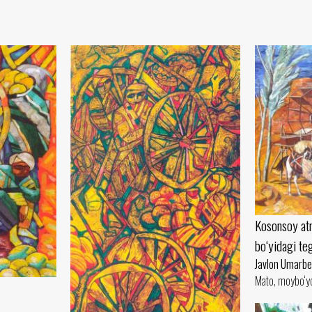
Kosonsoy atr
bo‘yidagi te
Javlon Umarb
Mato, moybo‘y