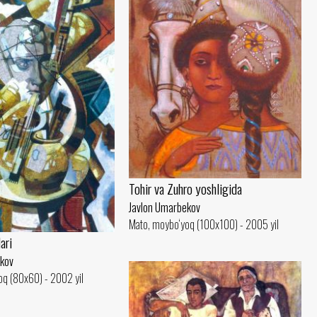
Tohir va Zuhro yoshligida
Javlon Umarbekov
Mato, moybo‘yoq (100x100) - 2005 yil
ari
ekov
oq (80x60) - 2002 yil