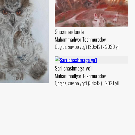
Shoximardonda
Muhammadiyor Toshmurodov
Qog‘oz, suv bo‘yog‘i (30x42) - 2020 yil
Sari chashmaga yo‘l
Muhammadiyor Toshmurodov
Qog‘oz, suv bo‘yog‘i (34x49) - 2021 yil
r Toshmurodov
yog‘i (49x34) - 2021 yil
Kelinchaklar. “G‘ilon” turkumidan
Muhammadiyor Toshmurodov
Qog‘oz, suv bo‘yog‘i (34x49) - 2020 yil