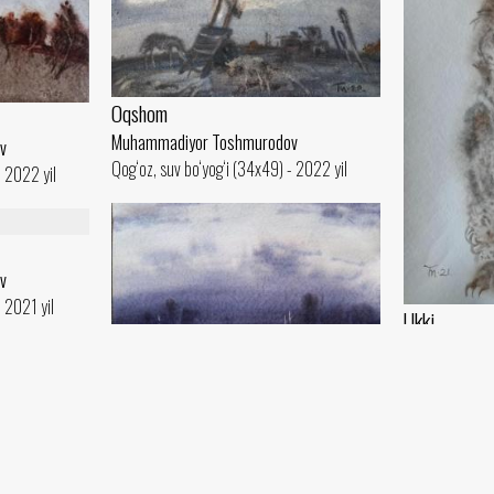
Oqshom
Muhammadiyor Toshmurodov
v
Qog‘oz, suv bo‘yog‘i (34x49) - 2022 yil
- 2022 yil
v
- 2021 yil
Ukki
Muhammadiyo
Qog‘oz, suv bo‘
Qish manzarasi
Muhammadiyor Toshmurodov
Qog‘oz, suv bo‘yog‘i (34x49) - 2021 yil