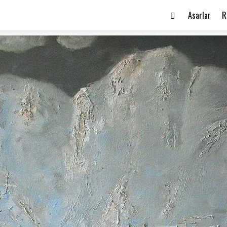
Asarlar
R