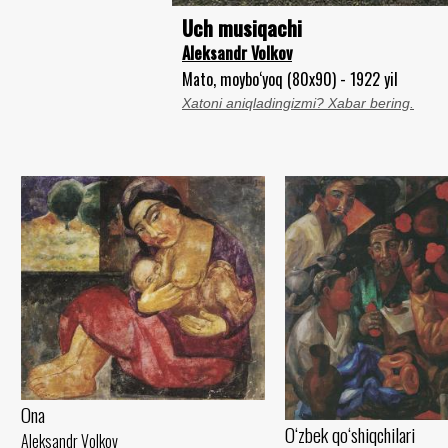
Uch musiqachi
Aleksandr Volkov
Mato, moybo‘yoq (80x90) - 1922 yil
Xatoni aniqladingizmi? Xabar bering.
Ona
O‘zbek qo‘shiqchilari
Aleksandr Volkov