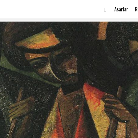
Asarlar
R