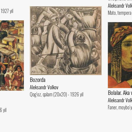
Aleksandr Vol
1927 yil
Mato, tempera 
Bozorda
Aleksandr Volkov
Bolalar. Aka 
Qog‘oz, qalam (20x20) - 1926 yil
Aleksandr Vol
Faner, moybo‘y
 yil