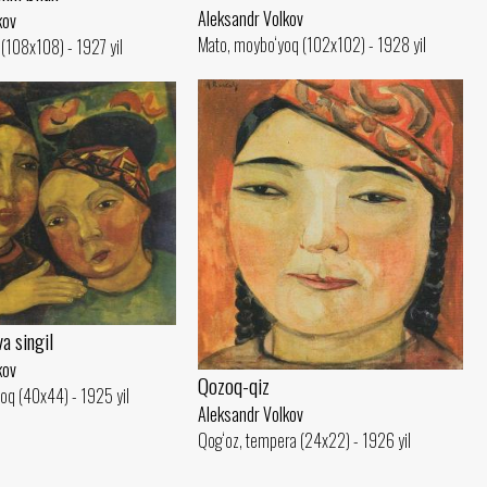
Aleksandr Volkov
kov
Mato, moybo‘yoq (102x102) - 1928 yil
(108x108) - 1927 yil
va singil
kov
Qozoq-qiz
oq (40x44) - 1925 yil
Aleksandr Volkov
Qog‘oz, tempera (24x22) - 1926 yil