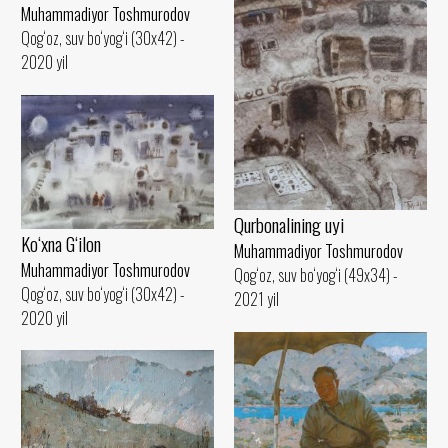
Muhammadiyor Toshmurodov
Qog‘oz, suv bo‘yog‘i (30x42) -
2020 yil
Qurbonalining uyi
Ko‘xna G‘ilon
Muhammadiyor Toshmurodov
Muhammadiyor Toshmurodov
Qog‘oz, suv bo‘yog‘i (49x34) -
Qog‘oz, suv bo‘yog‘i (30x42) -
2021 yil
2020 yil