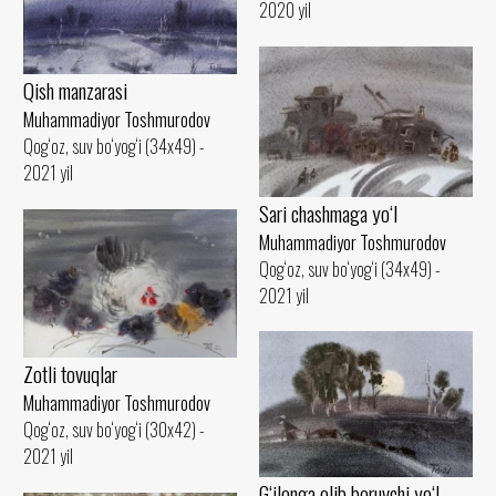
2020 yil
Qish manzarasi
Muhammadiyor Toshmurodov
Qog‘oz, suv bo‘yog‘i (34x49) -
2021 yil
Sari chashmaga yo‘l
Muhammadiyor Toshmurodov
Qog‘oz, suv bo‘yog‘i (34x49) -
2021 yil
Zotli tovuqlar
Muhammadiyor Toshmurodov
Qog‘oz, suv bo‘yog‘i (30x42) -
2021 yil
G‘ilonga olib boruvchi yo‘l