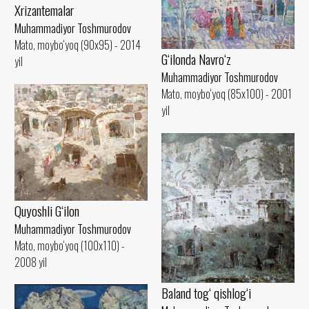
Xrizantemalar
Muhammadiyor Toshmurodov
Mato, moybo‘yoq (90x95) - 2014
G‘ilonda Navro‘z
yil
Muhammadiyor Toshmurodov
Mato, moybo‘yoq (85x100) - 2001
yil
Quyoshli G‘ilon
Muhammadiyor Toshmurodov
Mato, moybo‘yoq (100x110) -
2008 yil
Baland tog‘ qishlog‘i