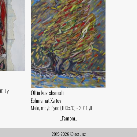
03 yil
Oltin kuz shamoli
Eshmamat Xaitov
Mato, moybo‘yoq (100x70) - 2011 yil
..Tamom..
2019-2026 © ocau.uz