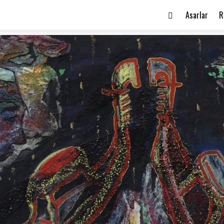
Asarlar
R