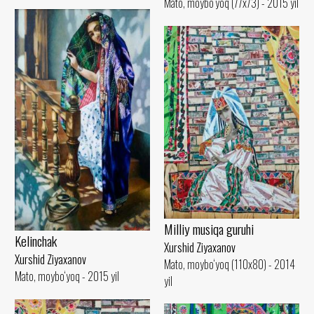
Mato, moybo‘yoq (77x73) - 2015 yil
Milliy musiqa guruhi
Kelinchak
Xurshid Ziyaxanov
Xurshid Ziyaxanov
Mato, moybo‘yoq (110x80) - 2014
Mato, moybo‘yoq - 2015 yil
yil