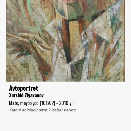
Avtoportret
Xurshid Ziyaxanov
Mato, moybo‘yoq (101x62) - 2010 yil
Xatoni aniqladingizmi? Xabar bering.