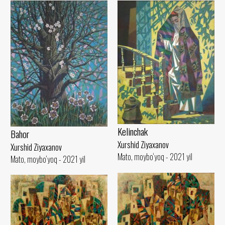
Kelinchak
Bahor
Xurshid Ziyaxanov
Xurshid Ziyaxanov
Mato, moybo‘yoq - 2021 yil
Mato, moybo‘yoq - 2021 yil