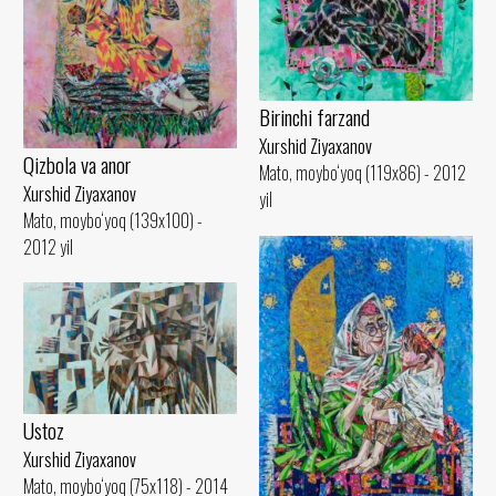
Birinchi farzand
Xurshid Ziyaxanov
Qizbola va anor
Mato, moybo‘yoq (119x86) - 2012
Xurshid Ziyaxanov
yil
Mato, moybo‘yoq (139x100) -
2012 yil
Ustoz
Xurshid Ziyaxanov
Mato, moybo‘yoq (75x118) - 2014