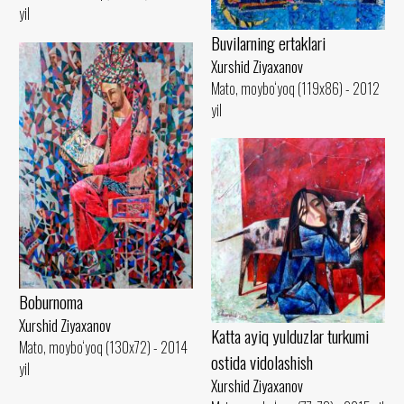
yil
Buvilarning ertaklari
Xurshid Ziyaxanov
Mato, moybo‘yoq (119x86) - 2012
yil
Boburnoma
Xurshid Ziyaxanov
Katta ayiq yulduzlar turkumi
Mato, moybo‘yoq (130x72) - 2014
ostida vidolashish
yil
Xurshid Ziyaxanov