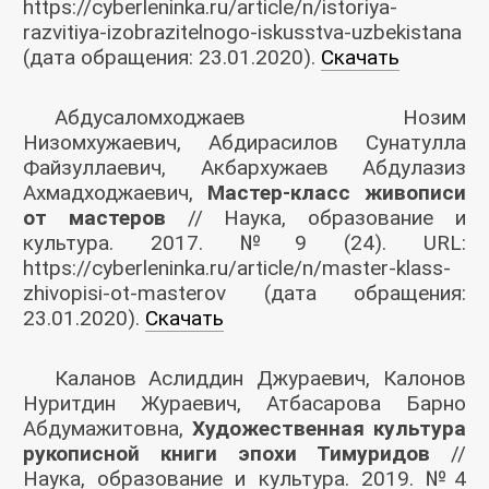
https://cyberleninka.ru/article/n/istoriya-
razvitiya-izobrazitelnogo-iskusstva-uzbekistana
(дата обращения: 23.01.2020).
Скачать
Абдусаломходжаев Нозим
Низомхужаевич, Абдирасилов Сунатулла
Файзуллаевич, Акбархужаев Абдулазиз
Ахмадходжаевич,
Мастер-класс живописи
от мастеров
// Наука, образование и
культура. 2017. №9 (24). URL:
https://cyberleninka.ru/article/n/master-klass-
zhivopisi-ot-masterov (дата обращения:
23.01.2020).
Скачать
Каланов Аслиддин Джураевич, Калонов
Нуритдин Жураевич, Атбасарова Барно
Абдумажитовна,
Художественная культура
рукописной книги эпохи Тимуридов
//
Наука, образование и культура. 2019. №4