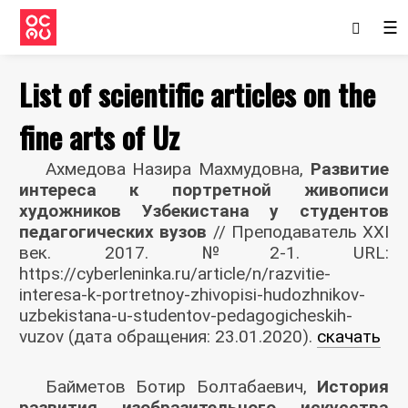
☰
List of scientific articles on the
fine arts of Uz
Ахмедова Назира Махмудовна,
Развитие
интереса к портретной живописи
художников Узбекистана у студентов
педагогических вузов
// Преподаватель ХХI
век. 2017. №2-1. URL:
https://cyberleninka.ru/article/n/razvitie-
interesa-k-portretnoy-zhivopisi-hudozhnikov-
uzbekistana-u-studentov-pedagogicheskih-
vuzov (дата обращения: 23.01.2020).
скачать
Байметов Ботир Болтабаевич,
История
развития изобразительного искусства