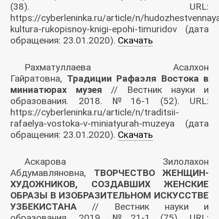
(38). URL:
https://cyberleninka.ru/article/n/hudozhestvennay
kultura-rukopisnoy-knigi-epohi-timuridov (дата
обращения: 23.01.2020).
Скачать
Рахматуллаева Асалхон
Гайратовна,
Традиции Рафаэля Востока в
миниатюрах музея
// Вестник науки и
образования. 2018. №16-1 (52). URL:
https://cyberleninka.ru/article/n/traditsii-
rafaelya-vostoka-v-miniatyurah-muzeya (дата
обращения: 23.01.2020).
Скачать
Аскарова Зилолахон
Абдумавляновна,
ТВОРЧЕСТВО ЖЕНЩИН-
ХУДОЖНИКОВ, СОЗДАВШИХ ЖЕНСКИЕ
ОБРАЗЫ В ИЗОБРАЗИТЕЛЬНОМ ИСКУССТВЕ
УЗБЕКИСТАНА
// Вестник науки и
образования. 2019. №21-1 (75). URL: