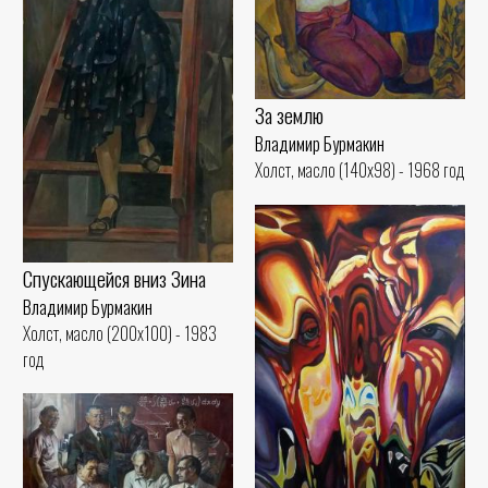
За землю
Владимир Бурмакин
Холст, масло (140x98) - 1968 год
Спускающейся вниз Зина
Владимир Бурмакин
Холст, масло (200x100) - 1983
год