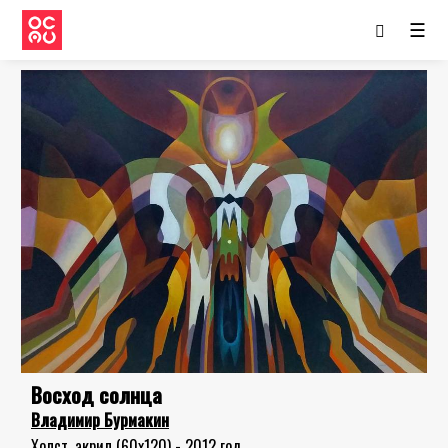
☰
Восход солнца
Владимир Бурмакин
Холст, акрил (60x120) - 2012 год