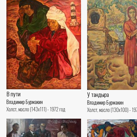
В пути
У тандыра
Владимир Бурмакин
Владимир Бурмакин
Холст, масло (143x111) - 1972 год
Холст, масло (130x100) - 19