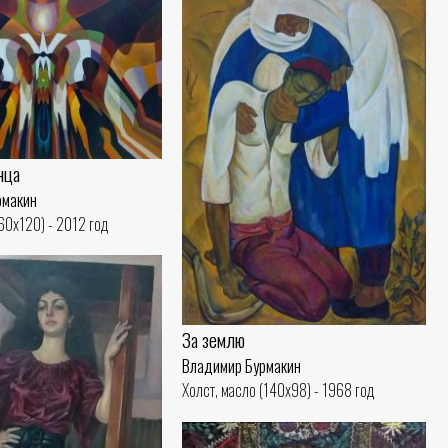
нца
рмакин
(60x120) - 2012 год
За землю
Владимир Бурмакин
Холст, масло (140x98) - 1968 год