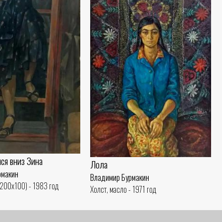
ся вниз Зина
Лола
рмакин
Владимир Бурмакин
(200x100) - 1983 год
Холст, масло - 1971 год