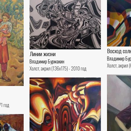
Восход сол
Линии жизни
Владимир Бу
Владимир Бурмакин
Холст, акрил 
Холст, акрил (136x175) - 2010 год
71 год