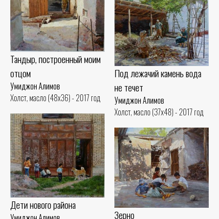
Тандыр, построенный моим
отцом
Под лежачий камень вода
Умиджон Алимов
не течет
Холст, масло (48x36) - 2017 год
Умиджон Алимов
Холст, масло (37x48) - 2017 год
Дети нового района
Зерно
Умиджон Алимов