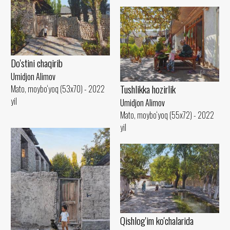
Do'stini chaqirib
Umidjon Alimov
Tushlikka hozirlik
Mato, moybo‘yoq (53x70) - 2022
yil
Umidjon Alimov
Mato, moybo‘yoq (55x72) - 2022
yil
Qishlog'im ko'chalarida