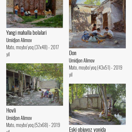
Yangi mahalla bolalari
Umidjon Alimov
Mato, moybo‘yoq (37x48) - 2017
Don
yil
Umidjon Alimov
Mato, moybo‘yoq (43x51) - 2019
yil
Hovli
Umidjon Alimov
Mato, moybo‘yoq (52x68) - 2019
Eski objuvoz yonida