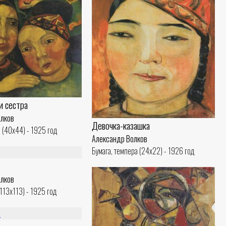
и сестра
олков
Девочка-казашка
 (40x44) - 1925 год
Александр Волков
Бумага, темпера (24x22) - 1926 год
олков
(113x113) - 1925 год