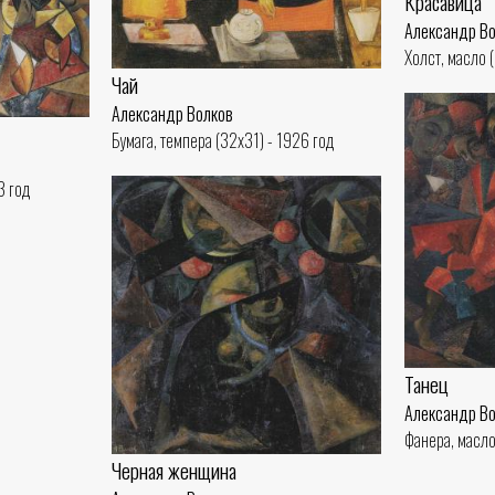
Красавица
Александр В
Холст, масло 
Чай
Александр Волков
Бумага, темпера (32x31) - 1926 год
3 год
Танец
Александр В
Фанера, масло
Черная женщина