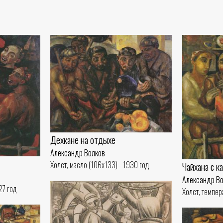
Дехкане на отдыхе
Александр Волков
Холст, масло (106x133) - 1930 год
Чайхана с к
Александр В
27 год
Холст, темпер