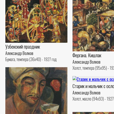
Узбекский праздник
Александр Волков
Фергана. Кишлак
Бумага, темпера (36x40) - 1927 год
Александр Волков
Холст, темпера (95x95) - 19
Старик и мальчик с осл
Александр Волков
Холст, масло (94x93) - 1927