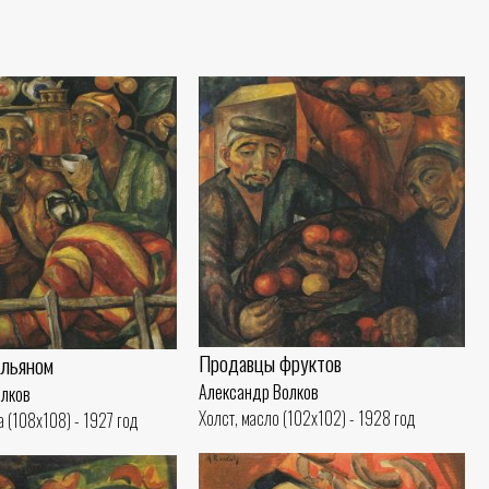
Продавцы фруктов
альяном
Александр Волков
олков
Холст, масло (102x102) - 1928 год
а (108x108) - 1927 год