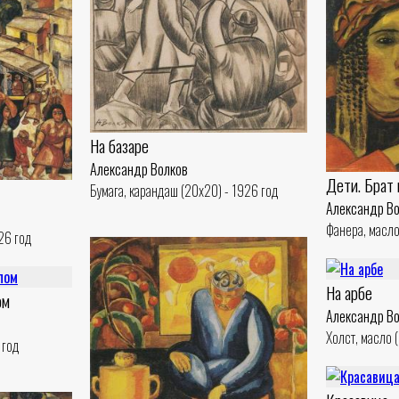
На базаре
Александр Волков
Дети. Брат 
Бумага, карандаш (20x20) - 1926 год
Александр В
Фанера, масло
26 год
На арбе
ом
Александр В
Холст, масло 
 год